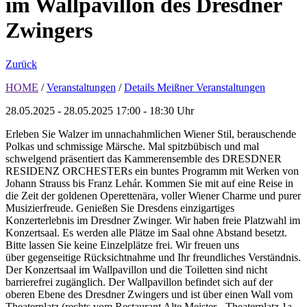
im Wallpavillon des Dresdner
Zwingers
Zurück
HOME
/
Veranstaltungen
/
Details Meißner Veranstaltungen
28.05.2025 - 28.05.2025
17:00 - 18:30 Uhr
Erleben Sie Walzer im unnachahmlichen Wiener Stil, berauschende
Polkas und schmissige Märsche. Mal spitzbübisch und mal
schwelgend präsentiert das Kammerensemble des DRESDNER
RESIDENZ ORCHESTERs ein buntes Programm mit Werken von
Johann Strauss bis Franz Lehár. Kommen Sie mit auf eine Reise in
die Zeit der goldenen Operettenära, voller Wiener Charme und purer
Musizierfreude. Genießen Sie Dresdens einzigartiges
Konzerterlebnis im Dresdner Zwinger. Wir haben freie Platzwahl im
Konzertsaal. Es werden alle Plätze im Saal ohne Abstand besetzt.
Bitte lassen Sie keine Einzelplätze frei. Wir freuen uns
über gegenseitige Rücksichtnahme und Ihr freundliches Verständnis.
Der Konzertsaal im Wallpavillon und die Toiletten sind nicht
barrierefrei zugänglich. Der Wallpavillon befindet sich auf der
oberen Ebene des Dresdner Zwingers und ist über einen Wall vom
Theaterplatz (rechts vom Restaurant Alte Meister - Theaterplatz 1a -