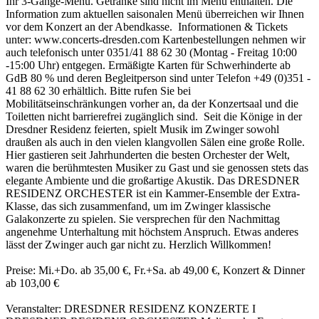
Ihr 3-Gänge-Menü. Getränke sind nicht im Menü enthalten. Die
Information zum aktuellen saisonalen Menü überreichen wir Ihnen
vor dem Konzert an der Abendkasse. Informationen & Tickets
unter: www.concerts-dresden.com Kartenbestellungen nehmen wir
auch telefonisch unter 0351/41 88 62 30 (Montag - Freitag 10:00
-15:00 Uhr) entgegen. Ermäßigte Karten für Schwerhinderte ab
GdB 80 % und deren Begleitperson sind unter Telefon +49 (0)351 -
41 88 62 30 erhältlich. Bitte rufen Sie bei
Mobilitätseinschränkungen vorher an, da der Konzertsaal und die
Toiletten nicht barrierefrei zugänglich sind. Seit die Könige in der
Dresdner Residenz feierten, spielt Musik im Zwinger sowohl
draußen als auch in den vielen klangvollen Sälen eine große Rolle.
Hier gastieren seit Jahrhunderten die besten Orchester der Welt,
waren die berühmtesten Musiker zu Gast und sie genossen stets das
elegante Ambiente und die großartige Akustik. Das DRESDNER
RESIDENZ ORCHESTER ist ein Kammer-Ensemble der Extra-
Klasse, das sich zusammenfand, um im Zwinger klassische
Galakonzerte zu spielen. Sie versprechen für den Nachmittag
angenehme Unterhaltung mit höchstem Anspruch. Etwas anderes
lässt der Zwinger auch gar nicht zu. Herzlich Willkommen!
Preise: Mi.+Do. ab 35,00 €, Fr.+Sa. ab 49,00 €, Konzert & Dinner
ab 103,00 €
Veranstalter: DRESDNER RESIDENZ KONZERTE I