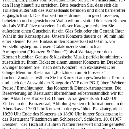
den Hang hinauf) zu erreichen. Bitte beachten Sie, dass sich die
Toiletten außerhalb des Konzertsaals befinden und nicht barrierefrei
zugänglich sind. Das Konzert findet drinnen - im geschlossenen,
beheiztem und regensicheren Wallpavillon - statt. Die ersten Reihen
sind als VIP-Plätze reserviert. In dieser Kategorie erhalten Sie
außerdem einen Gutschein für ein Glas Sekt oder ein Getränk Ihrer
Wahl in der Konzertpause. Unsere Konzerte dauern ca. 90 min inkl.
einer kleinen Pause. Einlass in den Konzertsaal ist 60 min. vor
Vorstellungsbeginn. Unsere Galakonzerte sind auch als
Arrangement ("Konzert & Dinner") bis 4 Werktage vor dem
Konzert buchbar. Genuss & klassische Musik perfekt kombiniert -
zusätzlich zu Ihrem Ticket zu einem unserer Konzerte im Dresdner
Zwinger können Sie - nach dem Konzert - ein exklusives Drei-
Gänge-Menü im Restaurant „Platzhirsch am Schlosseck"
buchen. Zunächst wählen Sie Ihr Konzert am gewünschten Termin
und nach der Auswahl der Kategorie (VIP oder PG I) über "Weitere
Preise / Ermäßigungen" das Konzert & Dinner-Arrangement. Die
Reservierung im Restaurant übernehmen selbstverständlich wir für
Sie! Ablauf des Konzert & Dinner - Arrangements ab 16:00 Uhr
Einlass in den Konzertsaal, Abholung weiterer Informationen an der
Abendkasse 17:00 Uhr Konzert in der gewählten Platzkategorie ca.
18:30 Uhr Ende des Konzerts ab 18:30 Uhr kurzer Spaziergang in
das Restaurant "Platzhirsch am Schlosseck", Schloßstr. 10, 01067
Dresden - der Tisch ist auf Ihren Namen reserviert und Sie genießen