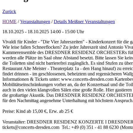
Zurück
HOME
/
Veranstaltungen
/
Details Meißner Veranstaltungen
18.10.2025 - 18.10.2025
14:00 - 15:00 Uhr
Vivaldi für Kinder - "Die Vier Jahreszeiten" - Kinderkonzert für die
Wie leise fallen Schneeflocken? Zu jeder Jahreszeit sind Antonio Viv
Kammerensemble des DRESDNER RESIDENZ ORCHESTERs führen kindge
werden alle Plätze im Saal ohne Abstand besetzt. Bitte lassen Sie ke
die Toiletten sind nicht barrierefrei zugänglich. Es sind Stufen zu 
Restaurant Alte Meister - Theaterplatz 1a - den Hang hinauf) zu erreic
findet drinnen - im geschlossenen, beheiztem und regensicheren Wallp
Informationen & Tickets unter: www.concerts-dresden.com Kartenbeste
Mobilitätseinschränkungen vorher an, da der Konzertsaal und die Toil
auch in den vielen klangvollen Sälen eine große Rolle. Hier gastiere
die großartige Akustik. Das DRESDNER RESIDENZ ORCHESTER ist ei
für den Nachmittag angenehme Unterhaltung mit höchstem Anspruch. 
Preise: Kind ab 15,00 €, Erw. ab 25 €
Veranstalter: DRESDNER RESIDENZ KONZERTE I DRESDNER RES
tickets@concerts-dresden.com Tel.: +49 (0) 351 - 41 88 6230 (Monta