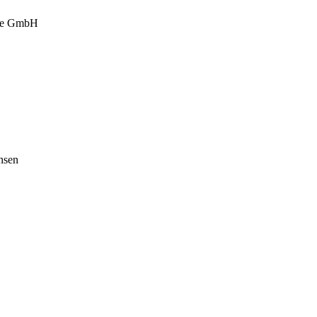
ige GmbH
hsen