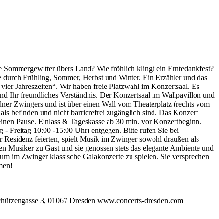
ge Sommergewitter übers Land? Wie fröhlich klingt ein Erntedankfest?
se durch Frühling, Sommer, Herbst und Winter. Ein Erzähler und das
ahreszeiten“. Wir haben freie Platzwahl im Konzertsaal. Es
und Ihr freundliches Verständnis. Der Konzertsaal im Wallpavillon und
esdner Zwingers und ist über einen Wall vom Theaterplatz (rechts vom
aals befinden und nicht barrierefrei zugänglich sind. Das Konzert
kleinen Pause. Einlass & Tageskasse ab 30 min. vor Konzertbeginn.
 Freitag 10:00 -15:00 Uhr) entgegen. Bitte rufen Sie bei
er Residenz feierten, spielt Musik im Zwinger sowohl draußen als
sten Musiker zu Gast und sie genossen stets das elegante Ambiente und
m Zwinger klassische Galakonzerte zu spielen. Sie versprechen
men!
gasse 3, 01067 Dresden www.concerts-dresden.com