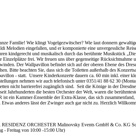
 ganze Familie! Wie klingt Vogelgezwitscher? Wie laut donnern gewalti
aldi Melodien eingefallen, und er komponierte eine unvergessliche Rei
recht und musikalisch durch das berühmte Musikstück „Die vier J
ine Einzelplätze frei. Wir freuen uns über gegenseitige Rücksichtnahme 
überwinden. Der Wallpavillon befindet sich auf der oberen Ebene des Dr
hen. Bitte beachten Sie, dass sich die Toiletten außerhalb des Konzerts
avillon - statt. Unsere Kinderkonzerte dauern ca. 60 min inkl. einer 
llungen nehmen wir auch telefonisch unter 0351/41 88 62 30 (Montag -
etten nicht barrierefrei zugänglich sind. Seit die Könige in der Dresdn
n seit Jahrhunderten die besten Orchester der Welt, waren die berühmte
n Kammer-Ensemble der Extra-Klasse, das sich zusammenfand, um i
Etwas anderes lässt der Zwinger auch gar nicht zu. Herzlich Willkom
IDENZ ORCHESTER Malinovsky Events GmbH & Co. KG Schützen
g - Freitag von 10:00 -15:00 Uhr)