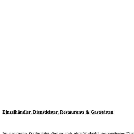
Einzelhändler, Dienstleister, Restaurants & Gaststätten
Im gesamten Stadtgebiet finden sich eine Vielzahl gut sortierter