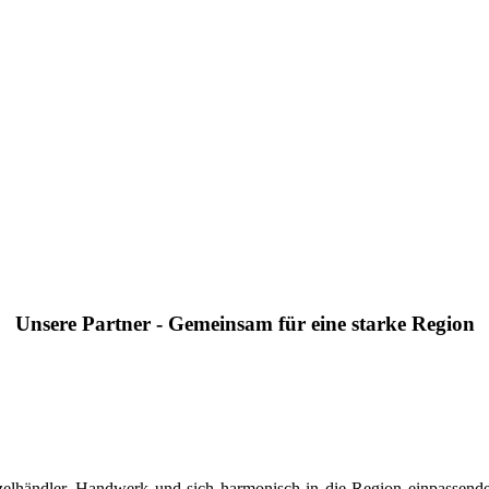
Unsere Partner - Gemeinsam für eine starke Region
 Einzelhändler, Handwerk und sich harmonisch in die Region einpasse