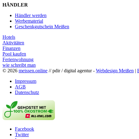
HÄNDLER
Händler werden
Werbematerial
Geschenkgutschein Meißen
Hotels
Aktivitäten
Finanzen
Pool kaufen
Ferienwohnung
wie schreibt man
© 2026
meissen.online
// pdir / digital agentur -
Webdesign Meißen
|
Impressum
AGB
Datenschutz
Facebook
Twitter