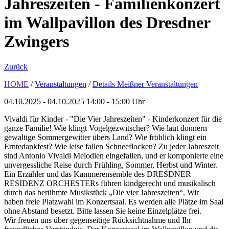
Jahreszeiten - Familienkonzert
im Wallpavillon des Dresdner
Zwingers
Zurück
HOME
/
Veranstaltungen
/
Details Meißner Veranstaltungen
04.10.2025 - 04.10.2025
14:00 - 15:00 Uhr
Vivaldi für Kinder - "Die Vier Jahreszeiten" - Kinderkonzert für die
ganze Familie! Wie klingt Vogelgezwitscher? Wie laut donnern
gewaltige Sommergewitter übers Land? Wie fröhlich klingt ein
Erntedankfest? Wie leise fallen Schneeflocken? Zu jeder Jahreszeit
sind Antonio Vivaldi Melodien eingefallen, und er komponierte eine
unvergessliche Reise durch Frühling, Sommer, Herbst und Winter.
Ein Erzähler und das Kammerensemble des DRESDNER
RESIDENZ ORCHESTERs führen kindgerecht und musikalisch
durch das berühmte Musikstück „Die vier Jahreszeiten“. Wir
haben freie Platzwahl im Konzertsaal. Es werden alle Plätze im Saal
ohne Abstand besetzt. Bitte lassen Sie keine Einzelplätze frei.
Wir freuen uns über gegenseitige Rücksichtnahme und Ihr