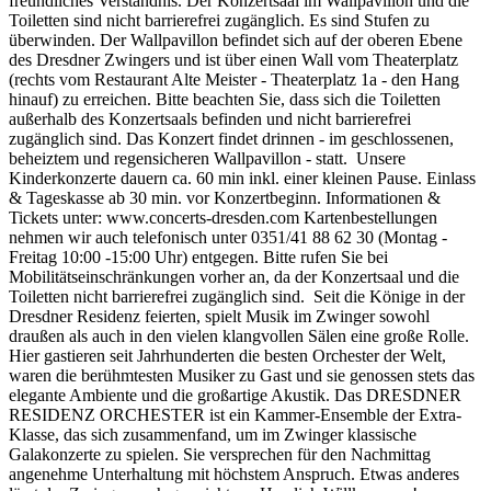
freundliches Verständnis. Der Konzertsaal im Wallpavillon und die
Toiletten sind nicht barrierefrei zugänglich. Es sind Stufen zu
überwinden. Der Wallpavillon befindet sich auf der oberen Ebene
des Dresdner Zwingers und ist über einen Wall vom Theaterplatz
(rechts vom Restaurant Alte Meister - Theaterplatz 1a - den Hang
hinauf) zu erreichen. Bitte beachten Sie, dass sich die Toiletten
außerhalb des Konzertsaals befinden und nicht barrierefrei
zugänglich sind. Das Konzert findet drinnen - im geschlossenen,
beheiztem und regensicheren Wallpavillon - statt. Unsere
Kinderkonzerte dauern ca. 60 min inkl. einer kleinen Pause. Einlass
& Tageskasse ab 30 min. vor Konzertbeginn. Informationen &
Tickets unter: www.concerts-dresden.com Kartenbestellungen
nehmen wir auch telefonisch unter 0351/41 88 62 30 (Montag -
Freitag 10:00 -15:00 Uhr) entgegen. Bitte rufen Sie bei
Mobilitätseinschränkungen vorher an, da der Konzertsaal und die
Toiletten nicht barrierefrei zugänglich sind. Seit die Könige in der
Dresdner Residenz feierten, spielt Musik im Zwinger sowohl
draußen als auch in den vielen klangvollen Sälen eine große Rolle.
Hier gastieren seit Jahrhunderten die besten Orchester der Welt,
waren die berühmtesten Musiker zu Gast und sie genossen stets das
elegante Ambiente und die großartige Akustik. Das DRESDNER
RESIDENZ ORCHESTER ist ein Kammer-Ensemble der Extra-
Klasse, das sich zusammenfand, um im Zwinger klassische
Galakonzerte zu spielen. Sie versprechen für den Nachmittag
angenehme Unterhaltung mit höchstem Anspruch. Etwas anderes