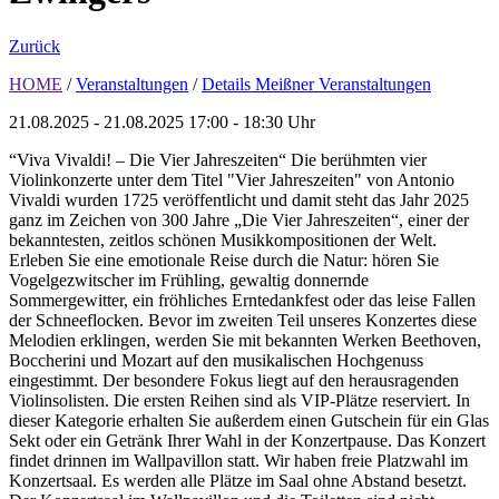
Zurück
HOME
/
Veranstaltungen
/
Details Meißner Veranstaltungen
21.08.2025 - 21.08.2025
17:00 - 18:30 Uhr
“Viva Vivaldi! – Die Vier Jahreszeiten“ Die berühmten vier
Violinkonzerte unter dem Titel "Vier Jahreszeiten" von Antonio
Vivaldi wurden 1725 veröffentlicht und damit steht das Jahr 2025
ganz im Zeichen von 300 Jahre „Die Vier Jahreszeiten“, einer der
bekanntesten, zeitlos schönen Musikkompositionen der Welt.
Erleben Sie eine emotionale Reise durch die Natur: hören Sie
Vogelgezwitscher im Frühling, gewaltig donnernde
Sommergewitter, ein fröhliches Erntedankfest oder das leise Fallen
der Schneeflocken. Bevor im zweiten Teil unseres Konzertes diese
Melodien erklingen, werden Sie mit bekannten Werken Beethoven,
Boccherini und Mozart auf den musikalischen Hochgenuss
eingestimmt. Der besondere Fokus liegt auf den herausragenden
Violinsolisten. Die ersten Reihen sind als VIP-Plätze reserviert. In
dieser Kategorie erhalten Sie außerdem einen Gutschein für ein Glas
Sekt oder ein Getränk Ihrer Wahl in der Konzertpause. Das Konzert
findet drinnen im Wallpavillon statt. Wir haben freie Platzwahl im
Konzertsaal. Es werden alle Plätze im Saal ohne Abstand besetzt.