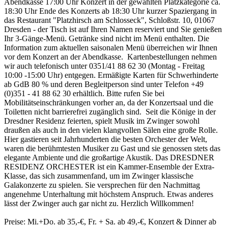
Abendkasse 17:00 Uhr Konzert in der gewählten Platzkategorie ca.
18:30 Uhr Ende des Konzerts ab 18:30 Uhr kurzer Spaziergang in
das Restaurant "Platzhirsch am Schlosseck", Schloßstr. 10, 01067
Dresden - der Tisch ist auf Ihren Namen reserviert und Sie genießen
Ihr 3-Gänge-Menü. Getränke sind nicht im Menü enthalten. Die
Information zum aktuellen saisonalen Menü überreichen wir Ihnen
vor dem Konzert an der Abendkasse. Kartenbestellungen nehmen
wir auch telefonisch unter 0351/41 88 62 30 (Montag - Freitag
10:00 -15:00 Uhr) entgegen. Ermäßigte Karten für Schwerhinderte
ab GdB 80 % und deren Begleitperson sind unter Telefon +49
(0)351 - 41 88 62 30 erhältlich. Bitte rufen Sie bei
Mobilitätseinschränkungen vorher an, da der Konzertsaal und die
Toiletten nicht barrierefrei zugänglich sind. Seit die Könige in der
Dresdner Residenz feierten, spielt Musik im Zwinger sowohl
draußen als auch in den vielen klangvollen Sälen eine große Rolle.
Hier gastieren seit Jahrhunderten die besten Orchester der Welt,
waren die berühmtesten Musiker zu Gast und sie genossen stets das
elegante Ambiente und die großartige Akustik. Das DRESDNER
RESIDENZ ORCHESTER ist ein Kammer-Ensemble der Extra-
Klasse, das sich zusammenfand, um im Zwinger klassische
Galakonzerte zu spielen. Sie versprechen für den Nachmittag
angenehme Unterhaltung mit höchstem Anspruch. Etwas anderes
lässt der Zwinger auch gar nicht zu. Herzlich Willkommen!
Preise: Mi.+Do. ab 35,-€, Fr. + Sa. ab 49,-€, Konzert & Dinner ab