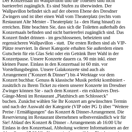
Der Konzertsaal im Wallpavillon und die Toiletten sind nicht
barrierefrei zugänglich. Es sind Stufen zu überwinden. Der
Wallpavillon befindet sich auf der oberen Ebene des Dresdner
Zwingers und ist über einen Wall vom Theaterplatz (rechts vom
Restaurant Alte Meister - Theaterplatz 1a - den Hang hinauf) zu
erreichen. Bitte beachten Sie, dass sich die Toiletten außerhalb des
Konzertsaals befinden und nicht barrierefrei zugänglich sind. Das
Konzert findet drinnen - im geschlossenen, beheiztem und
regensicheren Wallpavillon - statt. Die ersten Reihen sind als VIP-
Plätze reserviert. In dieser Kategorie erhalten Sie außerdem einen
Gutschein für ein Glas Sekt oder ein Getränk Ihrer Wahl in der
Konzertpause. Unsere Konzerte dauern ca. 90 min inkl. einer
kleinen Pause. Einlass in den Konzertsaal ist 60 min. vor
Vorstellungsbeginn. Unsere Galakonzerte sind auch als
Arrangement ("Konzert & Dinner") bis 4 Werktage vor dem
Konzert buchbar. Genuss & klassische Musik perfekt kombiniert -
zusätzlich zu Ihrem Ticket zu einem unserer Konzerte im Dresdner
Zwinger können Sie - nach dem Konzert - ein exklusives Drei-
Gänge-Menü im Restaurant „Platzhirsch am Schlosseck"
buchen. Zunächst wählen Sie Ihr Konzert am gewünschten Termin
und nach der Auswahl der Kategorie (VIP oder PG I) über "Weitere
Preise / Ermäßigungen" das Konzert & Dinner-Arrangement. Die
Reservierung im Restaurant übernehmen selbstverständlich wir für
Sie! Ablauf des Konzert & Dinner - Arrangements ab 16:00 Uhr
Einlass in den Konzertsaal, Abholung weiterer Informationen an der