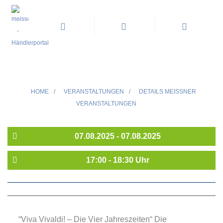
Viva Vivaldi "Die Vier
Jahreszeiten" - Galakonzert im
Wallpavillon des Dresdner
Zwingers
HOME
/
VERANSTALTUNGEN
/
DETAILS MEISSNER V
ERANSTALTUNGEN
07.08.2025 - 07.08.2025
17:00 - 18:30 Uhr
“Viva Vivaldi! – Die Vier Jahreszeiten“ Die