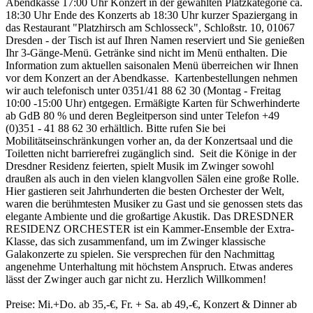
Abendkasse 17:00 Uhr Konzert in der gewählten Platzkategorie ca.
18:30 Uhr Ende des Konzerts ab 18:30 Uhr kurzer Spaziergang in
das Restaurant "Platzhirsch am Schlosseck", Schloßstr. 10, 01067
Dresden - der Tisch ist auf Ihren Namen reserviert und Sie genießen
Ihr 3-Gänge-Menü. Getränke sind nicht im Menü enthalten. Die
Information zum aktuellen saisonalen Menü überreichen wir Ihnen
vor dem Konzert an der Abendkasse. Kartenbestellungen nehmen
wir auch telefonisch unter 0351/41 88 62 30 (Montag - Freitag
10:00 -15:00 Uhr) entgegen. Ermäßigte Karten für Schwerhinderte
ab GdB 80 % und deren Begleitperson sind unter Telefon +49
(0)351 - 41 88 62 30 erhältlich. Bitte rufen Sie bei
Mobilitätseinschränkungen vorher an, da der Konzertsaal und die
Toiletten nicht barrierefrei zugänglich sind. Seit die Könige in der
Dresdner Residenz feierten, spielt Musik im Zwinger sowohl
draußen als auch in den vielen klangvollen Sälen eine große Rolle.
Hier gastieren seit Jahrhunderten die besten Orchester der Welt,
waren die berühmtesten Musiker zu Gast und sie genossen stets das
elegante Ambiente und die großartige Akustik. Das DRESDNER
RESIDENZ ORCHESTER ist ein Kammer-Ensemble der Extra-
Klasse, das sich zusammenfand, um im Zwinger klassische
Galakonzerte zu spielen. Sie versprechen für den Nachmittag
angenehme Unterhaltung mit höchstem Anspruch. Etwas anderes
lässt der Zwinger auch gar nicht zu. Herzlich Willkommen!
Preise: Mi.+Do. ab 35,-€, Fr. + Sa. ab 49,-€, Konzert & Dinner ab