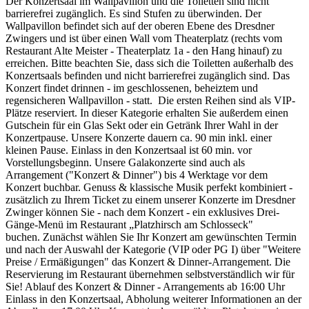
Der Konzertsaal im Wallpavillon und die Toiletten sind nicht
barrierefrei zugänglich. Es sind Stufen zu überwinden. Der
Wallpavillon befindet sich auf der oberen Ebene des Dresdner
Zwingers und ist über einen Wall vom Theaterplatz (rechts vom
Restaurant Alte Meister - Theaterplatz 1a - den Hang hinauf) zu
erreichen. Bitte beachten Sie, dass sich die Toiletten außerhalb des
Konzertsaals befinden und nicht barrierefrei zugänglich sind. Das
Konzert findet drinnen - im geschlossenen, beheiztem und
regensicheren Wallpavillon - statt. Die ersten Reihen sind als VIP-
Plätze reserviert. In dieser Kategorie erhalten Sie außerdem einen
Gutschein für ein Glas Sekt oder ein Getränk Ihrer Wahl in der
Konzertpause. Unsere Konzerte dauern ca. 90 min inkl. einer
kleinen Pause. Einlass in den Konzertsaal ist 60 min. vor
Vorstellungsbeginn. Unsere Galakonzerte sind auch als
Arrangement ("Konzert & Dinner") bis 4 Werktage vor dem
Konzert buchbar. Genuss & klassische Musik perfekt kombiniert -
zusätzlich zu Ihrem Ticket zu einem unserer Konzerte im Dresdner
Zwinger können Sie - nach dem Konzert - ein exklusives Drei-
Gänge-Menü im Restaurant „Platzhirsch am Schlosseck"
buchen. Zunächst wählen Sie Ihr Konzert am gewünschten Termin
und nach der Auswahl der Kategorie (VIP oder PG I) über "Weitere
Preise / Ermäßigungen" das Konzert & Dinner-Arrangement. Die
Reservierung im Restaurant übernehmen selbstverständlich wir für
Sie! Ablauf des Konzert & Dinner - Arrangements ab 16:00 Uhr
Einlass in den Konzertsaal, Abholung weiterer Informationen an der