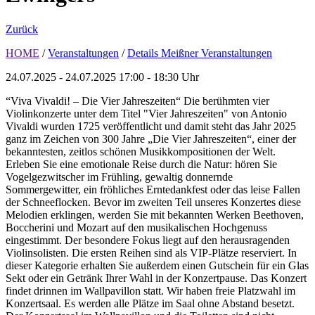
Zurück
HOME
/
Veranstaltungen
/
Details Meißner Veranstaltungen
24.07.2025 - 24.07.2025
17:00 - 18:30 Uhr
“Viva Vivaldi! – Die Vier Jahreszeiten“ Die berühmten vier
Violinkonzerte unter dem Titel "Vier Jahreszeiten" von Antonio
Vivaldi wurden 1725 veröffentlicht und damit steht das Jahr 2025
ganz im Zeichen von 300 Jahre „Die Vier Jahreszeiten“, einer der
bekanntesten, zeitlos schönen Musikkompositionen der Welt.
Erleben Sie eine emotionale Reise durch die Natur: hören Sie
Vogelgezwitscher im Frühling, gewaltig donnernde
Sommergewitter, ein fröhliches Erntedankfest oder das leise Fallen
der Schneeflocken. Bevor im zweiten Teil unseres Konzertes diese
Melodien erklingen, werden Sie mit bekannten Werken Beethoven,
Boccherini und Mozart auf den musikalischen Hochgenuss
eingestimmt. Der besondere Fokus liegt auf den herausragenden
Violinsolisten. Die ersten Reihen sind als VIP-Plätze reserviert. In
dieser Kategorie erhalten Sie außerdem einen Gutschein für ein Glas
Sekt oder ein Getränk Ihrer Wahl in der Konzertpause. Das Konzert
findet drinnen im Wallpavillon statt. Wir haben freie Platzwahl im
Konzertsaal. Es werden alle Plätze im Saal ohne Abstand besetzt.