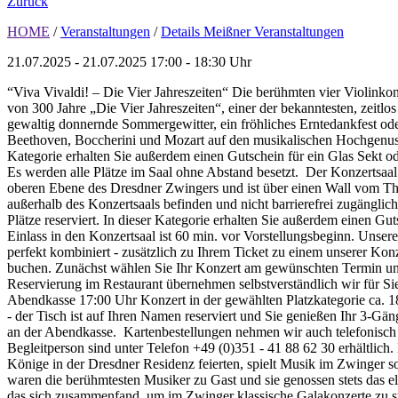
Zurück
HOME
/
Veranstaltungen
/
Details Meißner Veranstaltungen
21.07.2025 - 21.07.2025
17:00 - 18:30 Uhr
“Viva Vivaldi! – Die Vier Jahreszeiten“ Die berühmten vier Violinkon
von 300 Jahre „Die Vier Jahreszeiten“, einer der bekanntesten, zeitl
gewaltig donnernde Sommergewitter, ein fröhliches Erntedankfest ode
Beethoven, Boccherini und Mozart auf den musikalischen Hochgenuss e
Kategorie erhalten Sie außerdem einen Gutschein für ein Glas Sekt od
Es werden alle Plätze im Saal ohne Abstand besetzt. Der Konzertsaal i
oberen Ebene des Dresdner Zwingers und ist über einen Wall vom Theat
außerhalb des Konzertsaals befinden und nicht barrierefrei zugänglich
Plätze reserviert. In dieser Kategorie erhalten Sie außerdem einen Gu
Einlass in den Konzertsaal ist 60 min. vor Vorstellungsbeginn. Uns
perfekt kombiniert - zusätzlich zu Ihrem Ticket zu einem unserer K
buchen. Zunächst wählen Sie Ihr Konzert am gewünschten Termin un
Reservierung im Restaurant übernehmen selbstverständlich wir für S
Abendkasse 17:00 Uhr Konzert in der gewählten Platzkategorie ca. 1
- der Tisch ist auf Ihren Namen reserviert und Sie genießen Ihr 3-G
an der Abendkasse. Kartenbestellungen nehmen wir auch telefonisch
Begleitperson sind unter Telefon +49 (0)351 - 41 88 62 30 erhältlich. 
Könige in der Dresdner Residenz feierten, spielt Musik im Zwinger so
waren die berühmtesten Musiker zu Gast und sie genossen stets 
das sich zusammenfand, um im Zwinger klassische Galakonzerte zu s