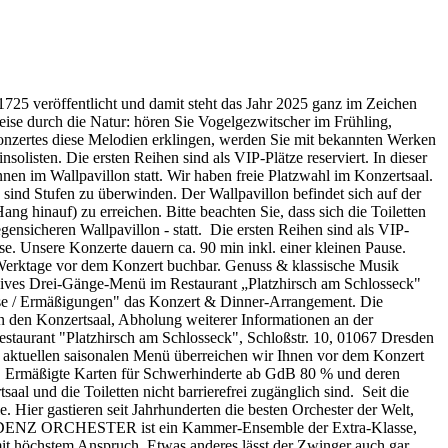
1725 veröffentlicht und damit steht das Jahr 2025 ganz im Zeichen
eise durch die Natur: hören Sie Vogelgezwitscher im Frühling,
Konzertes diese Melodien erklingen, werden Sie mit bekannten Werken
isten. Die ersten Reihen sind als VIP-Plätze reserviert. In dieser
nen im Wallpavillon statt. Wir haben freie Platzwahl im Konzertsaal.
s sind Stufen zu überwinden. Der Wallpavillon befindet sich auf der
g hinauf) zu erreichen. Bitte beachten Sie, dass sich die Toiletten
gensicheren Wallpavillon - statt. Die ersten Reihen sind als VIP-
use. Unsere Konzerte dauern ca. 90 min inkl. einer kleinen Pause.
4 Werktage vor dem Konzert buchbar. Genuss & klassische Musik
usives Drei-Gänge-Menü im Restaurant „Platzhirsch am Schlosseck"
ise / Ermäßigungen" das Konzert & Dinner-Arrangement. Die
n den Konzertsaal, Abholung weiterer Informationen an der
staurant "Platzhirsch am Schlosseck", Schloßstr. 10, 01067 Dresden
m aktuellen saisonalen Menü überreichen wir Ihnen vor dem Konzert
n. Ermäßigte Karten für Schwerhinderte ab GdB 80 % und deren
aal und die Toiletten nicht barrierefrei zugänglich sind. Seit die
 Hier gastieren seit Jahrhunderten die besten Orchester der Welt,
RESIDENZ ORCHESTER ist ein Kammer-Ensemble der Extra-Klasse,
it höchstem Anspruch. Etwas anderes lässt der Zwinger auch gar