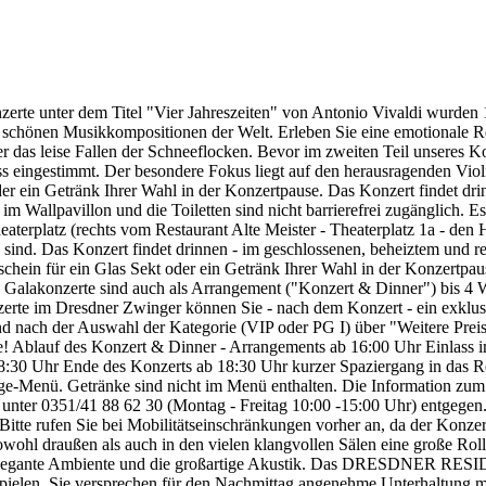
zerte unter dem Titel "Vier Jahreszeiten" von Antonio Vivaldi wurden 
os schönen Musikkompositionen der Welt. Erleben Sie eine emotionale R
r das leise Fallen der Schneeflocken. Bevor im zweiten Teil unseres 
ingestimmt. Der besondere Fokus liegt auf den herausragenden Violinsol
er ein Getränk Ihrer Wahl in der Konzertpause. Das Konzert findet drin
m Wallpavillon und die Toiletten sind nicht barrierefrei zugänglich. E
erplatz (rechts vom Restaurant Alte Meister - Theaterplatz 1a - den Han
 sind. Das Konzert findet drinnen - im geschlossenen, beheiztem und re
tschein für ein Glas Sekt oder ein Getränk Ihrer Wahl in der Konzertpa
ere Galakonzerte sind auch als Arrangement ("Konzert & Dinner") bis 
onzerte im Dresdner Zwinger können Sie - nach dem Konzert - ein exkl
d nach der Auswahl der Kategorie (VIP oder PG I) über "Weitere Pre
ie! Ablauf des Konzert & Dinner - Arrangements ab 16:00 Uhr Einlass i
8:30 Uhr Ende des Konzerts ab 18:30 Uhr kurzer Spaziergang in das Re
änge-Menü. Getränke sind nicht im Menü enthalten. Die Information zu
 unter 0351/41 88 62 30 (Montag - Freitag 10:00 -15:00 Uhr) entgege
Bitte rufen Sie bei Mobilitätseinschränkungen vorher an, da der Konzerts
wohl draußen als auch in den vielen klangvollen Sälen eine große Rolle.
das elegante Ambiente und die großartige Akustik. Das DRESDNER 
pielen. Sie versprechen für den Nachmittag angenehme Unterhaltung m