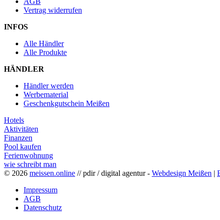
AGB
Vertrag widerrufen
INFOS
Alle Händler
Alle Produkte
HÄNDLER
Händler werden
Werbematerial
Geschenkgutschein Meißen
Hotels
Aktivitäten
Finanzen
Pool kaufen
Ferienwohnung
wie schreibt man
© 2026
meissen.online
// pdir / digital agentur -
Webdesign Meißen
|
Impressum
AGB
Datenschutz