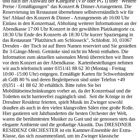
und nach der Auswahl der Kategorie (VIP oder PG I) über "Weitere
Preise / Ermäßigungen" das Konzert & Dinner-Arrangement. Die
Reservierung im Restaurant übernehmen selbstverständlich wir für
Sie! Ablauf des Konzert & Dinner - Arrangements ab 16:00 Uhr
Einlass in den Konzertsaal, Abholung weiterer Informationen an der
Abendkasse 17:00 Uhr Konzert in der gewählten Platzkategorie ca.
18:30 Uhr Ende des Konzerts ab 18:30 Uhr kurzer Spaziergang in
das Restaurant "Platzhirsch am Schlosseck", Schloßstr. 10, 01067
Dresden - der Tisch ist auf Ihren Namen reserviert und Sie genießen
Ihr 3-Gänge-Menü. Getränke sind nicht im Menü enthalten. Die
Information zum aktuellen saisonalen Menü überreichen wir Ihnen
vor dem Konzert an der Abendkasse. Kartenbestellungen nehmen
wir auch telefonisch unter 0351/41 88 62 30 (Montag - Freitag
10:00 -15:00 Uhr) entgegen. Ermäßigte Karten für Schwerhinderte
ab GdB 80 % und deren Begleitperson sind unter Telefon +49
(0)351 - 41 88 62 30 erhältlich. Bitte rufen Sie bei
Mobilitätseinschränkungen vorher an, da der Konzertsaal und die
Toiletten nicht barrierefrei zugänglich sind. Seit die Könige in der
Dresdner Residenz feierten, spielt Musik im Zwinger sowohl
draußen als auch in den vielen klangvollen Sälen eine große Rolle.
Hier gastieren seit Jahrhunderten die besten Orchester der Welt,
waren die berühmtesten Musiker zu Gast und sie genossen stets das
elegante Ambiente und die großartige Akustik. Das DRESDNER
RESIDENZ ORCHESTER ist ein Kammer-Ensemble der Extra-
Klasse, das sich zusammenfand, um im Zwinger klassische