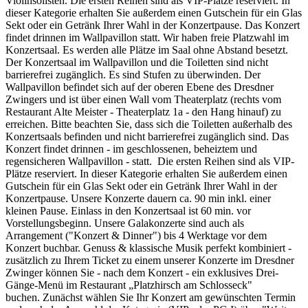
Violinsolisten. Die ersten Reihen sind als VIP-Plätze reserviert. In
dieser Kategorie erhalten Sie außerdem einen Gutschein für ein Glas
Sekt oder ein Getränk Ihrer Wahl in der Konzertpause. Das Konzert
findet drinnen im Wallpavillon statt. Wir haben freie Platzwahl im
Konzertsaal. Es werden alle Plätze im Saal ohne Abstand besetzt.
Der Konzertsaal im Wallpavillon und die Toiletten sind nicht
barrierefrei zugänglich. Es sind Stufen zu überwinden. Der
Wallpavillon befindet sich auf der oberen Ebene des Dresdner
Zwingers und ist über einen Wall vom Theaterplatz (rechts vom
Restaurant Alte Meister - Theaterplatz 1a - den Hang hinauf) zu
erreichen. Bitte beachten Sie, dass sich die Toiletten außerhalb des
Konzertsaals befinden und nicht barrierefrei zugänglich sind. Das
Konzert findet drinnen - im geschlossenen, beheiztem und
regensicheren Wallpavillon - statt. Die ersten Reihen sind als VIP-
Plätze reserviert. In dieser Kategorie erhalten Sie außerdem einen
Gutschein für ein Glas Sekt oder ein Getränk Ihrer Wahl in der
Konzertpause. Unsere Konzerte dauern ca. 90 min inkl. einer
kleinen Pause. Einlass in den Konzertsaal ist 60 min. vor
Vorstellungsbeginn. Unsere Galakonzerte sind auch als
Arrangement ("Konzert & Dinner") bis 4 Werktage vor dem
Konzert buchbar. Genuss & klassische Musik perfekt kombiniert -
zusätzlich zu Ihrem Ticket zu einem unserer Konzerte im Dresdner
Zwinger können Sie - nach dem Konzert - ein exklusives Drei-
Gänge-Menü im Restaurant „Platzhirsch am Schlosseck"
buchen. Zunächst wählen Sie Ihr Konzert am gewünschten Termin