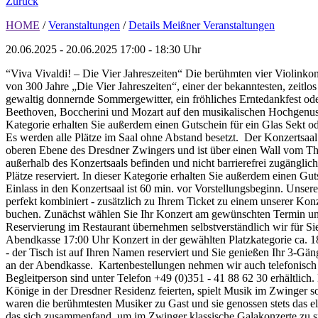
Zurück
HOME
/
Veranstaltungen
/
Details Meißner Veranstaltungen
20.06.2025 - 20.06.2025
17:00 - 18:30 Uhr
“Viva Vivaldi! – Die Vier Jahreszeiten“ Die berühmten vier Violinkon
von 300 Jahre „Die Vier Jahreszeiten“, einer der bekanntesten, zeitl
gewaltig donnernde Sommergewitter, ein fröhliches Erntedankfest ode
Beethoven, Boccherini und Mozart auf den musikalischen Hochgenuss e
Kategorie erhalten Sie außerdem einen Gutschein für ein Glas Sekt od
Es werden alle Plätze im Saal ohne Abstand besetzt. Der Konzertsaal i
oberen Ebene des Dresdner Zwingers und ist über einen Wall vom Theat
außerhalb des Konzertsaals befinden und nicht barrierefrei zugänglich
Plätze reserviert. In dieser Kategorie erhalten Sie außerdem einen Gu
Einlass in den Konzertsaal ist 60 min. vor Vorstellungsbeginn. Uns
perfekt kombiniert - zusätzlich zu Ihrem Ticket zu einem unserer K
buchen. Zunächst wählen Sie Ihr Konzert am gewünschten Termin un
Reservierung im Restaurant übernehmen selbstverständlich wir für S
Abendkasse 17:00 Uhr Konzert in der gewählten Platzkategorie ca. 1
- der Tisch ist auf Ihren Namen reserviert und Sie genießen Ihr 3-G
an der Abendkasse. Kartenbestellungen nehmen wir auch telefonisch
Begleitperson sind unter Telefon +49 (0)351 - 41 88 62 30 erhältlich. 
Könige in der Dresdner Residenz feierten, spielt Musik im Zwinger so
waren die berühmtesten Musiker zu Gast und sie genossen stets 
das sich zusammenfand, um im Zwinger klassische Galakonzerte zu s