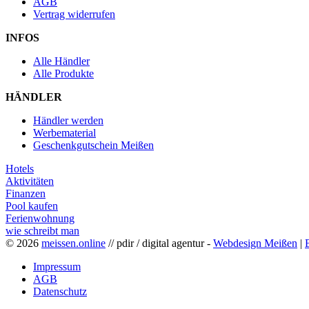
AGB
Vertrag widerrufen
INFOS
Alle Händler
Alle Produkte
HÄNDLER
Händler werden
Werbematerial
Geschenkgutschein Meißen
Hotels
Aktivitäten
Finanzen
Pool kaufen
Ferienwohnung
wie schreibt man
© 2026
meissen.online
// pdir / digital agentur -
Webdesign Meißen
|
Impressum
AGB
Datenschutz