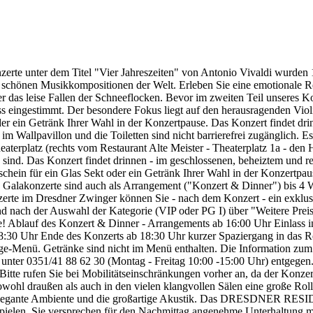
zerte unter dem Titel "Vier Jahreszeiten" von Antonio Vivaldi wurden 
os schönen Musikkompositionen der Welt. Erleben Sie eine emotionale R
r das leise Fallen der Schneeflocken. Bevor im zweiten Teil unseres 
ingestimmt. Der besondere Fokus liegt auf den herausragenden Violinsol
er ein Getränk Ihrer Wahl in der Konzertpause. Das Konzert findet drin
m Wallpavillon und die Toiletten sind nicht barrierefrei zugänglich. E
erplatz (rechts vom Restaurant Alte Meister - Theaterplatz 1a - den Han
 sind. Das Konzert findet drinnen - im geschlossenen, beheiztem und re
tschein für ein Glas Sekt oder ein Getränk Ihrer Wahl in der Konzertpa
ere Galakonzerte sind auch als Arrangement ("Konzert & Dinner") bis 
onzerte im Dresdner Zwinger können Sie - nach dem Konzert - ein exkl
d nach der Auswahl der Kategorie (VIP oder PG I) über "Weitere Pre
ie! Ablauf des Konzert & Dinner - Arrangements ab 16:00 Uhr Einlass i
8:30 Uhr Ende des Konzerts ab 18:30 Uhr kurzer Spaziergang in das Re
änge-Menü. Getränke sind nicht im Menü enthalten. Die Information zu
 unter 0351/41 88 62 30 (Montag - Freitag 10:00 -15:00 Uhr) entgege
Bitte rufen Sie bei Mobilitätseinschränkungen vorher an, da der Konzerts
wohl draußen als auch in den vielen klangvollen Sälen eine große Rolle.
das elegante Ambiente und die großartige Akustik. Das DRESDNER 
pielen. Sie versprechen für den Nachmittag angenehme Unterhaltung m