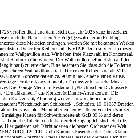
1725 veröffentlicht und damit steht das Jahr 2025 ganz im Zeichen
eise durch die Natur: hören Sie Vogelgezwitscher im Frühling,
Konzertes diese Melodien erklingen, werden Sie mit bekannten Werken
isten. Die ersten Reihen sind als VIP-Plätze reserviert. In dieser
nen im Wallpavillon statt. Wir haben freie Platzwahl im Konzertsaal.
s sind Stufen zu überwinden. Der Wallpavillon befindet sich auf der
g hinauf) zu erreichen. Bitte beachten Sie, dass sich die Toiletten
gensicheren Wallpavillon - statt. Die ersten Reihen sind als VIP-
use. Unsere Konzerte dauern ca. 90 min inkl. einer kleinen Pause.
4 Werktage vor dem Konzert buchbar. Genuss & klassische Musik
usives Drei-Gänge-Menü im Restaurant „Platzhirsch am Schlosseck"
ise / Ermäßigungen" das Konzert & Dinner-Arrangement. Die
n den Konzertsaal, Abholung weiterer Informationen an der
staurant "Platzhirsch am Schlosseck", Schloßstr. 10, 01067 Dresden
m aktuellen saisonalen Menü überreichen wir Ihnen vor dem Konzert
n. Ermäßigte Karten für Schwerhinderte ab GdB 80 % und deren
aal und die Toiletten nicht barrierefrei zugänglich sind. Seit die
 Hier gastieren seit Jahrhunderten die besten Orchester der Welt,
RESIDENZ ORCHESTER ist ein Kammer-Ensemble der Extra-Klasse,
it höchstem Anspruch. Etwas anderes lässt der Zwinger auch gar