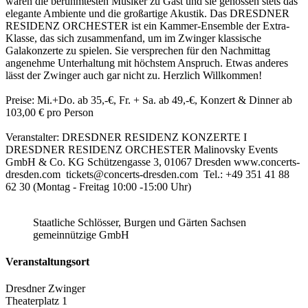
waren die berühmtesten Musiker zu Gast und sie genossen stets das
elegante Ambiente und die großartige Akustik. Das DRESDNER
RESIDENZ ORCHESTER ist ein Kammer-Ensemble der Extra-
Klasse, das sich zusammenfand, um im Zwinger klassische
Galakonzerte zu spielen. Sie versprechen für den Nachmittag
angenehme Unterhaltung mit höchstem Anspruch. Etwas anderes
lässt der Zwinger auch gar nicht zu. Herzlich Willkommen!
Preise: Mi.+Do. ab 35,-€, Fr. + Sa. ab 49,-€, Konzert & Dinner ab
103,00 € pro Person
Veranstalter: DRESDNER RESIDENZ KONZERTE I
DRESDNER RESIDENZ ORCHESTER Malinovsky Events
GmbH & Co. KG Schützengasse 3, 01067 Dresden www.concerts-
dresden.com tickets@concerts-dresden.com Tel.: +49 351 41 88
62 30 (Montag - Freitag 10:00 -15:00 Uhr)
Staatliche Schlösser, Burgen und Gärten Sachsen
gemeinnützige GmbH
Veranstaltungsort
Dresdner Zwinger
Theaterplatz 1