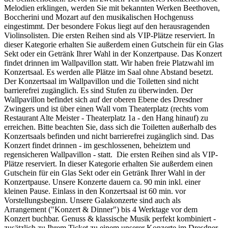
Melodien erklingen, werden Sie mit bekannten Werken Beethoven,
Boccherini und Mozart auf den musikalischen Hochgenuss
eingestimmt. Der besondere Fokus liegt auf den herausragenden
Violinsolisten. Die ersten Reihen sind als VIP-Plätze reserviert. In
dieser Kategorie erhalten Sie außerdem einen Gutschein für ein Glas
Sekt oder ein Getränk Ihrer Wahl in der Konzertpause. Das Konzert
findet drinnen im Wallpavillon statt. Wir haben freie Platzwahl im
Konzertsaal. Es werden alle Plätze im Saal ohne Abstand besetzt.
Der Konzertsaal im Wallpavillon und die Toiletten sind nicht
barrierefrei zugänglich. Es sind Stufen zu überwinden. Der
Wallpavillon befindet sich auf der oberen Ebene des Dresdner
Zwingers und ist über einen Wall vom Theaterplatz (rechts vom
Restaurant Alte Meister - Theaterplatz 1a - den Hang hinauf) zu
erreichen. Bitte beachten Sie, dass sich die Toiletten außerhalb des
Konzertsaals befinden und nicht barrierefrei zugänglich sind. Das
Konzert findet drinnen - im geschlossenen, beheiztem und
regensicheren Wallpavillon - statt. Die ersten Reihen sind als VIP-
Plätze reserviert. In dieser Kategorie erhalten Sie außerdem einen
Gutschein für ein Glas Sekt oder ein Getränk Ihrer Wahl in der
Konzertpause. Unsere Konzerte dauern ca. 90 min inkl. einer
kleinen Pause. Einlass in den Konzertsaal ist 60 min. vor
Vorstellungsbeginn. Unsere Galakonzerte sind auch als
Arrangement ("Konzert & Dinner") bis 4 Werktage vor dem
Konzert buchbar. Genuss & klassische Musik perfekt kombiniert -
zusätzlich zu Ihrem Ticket zu einem unserer Konzerte im Dresdner