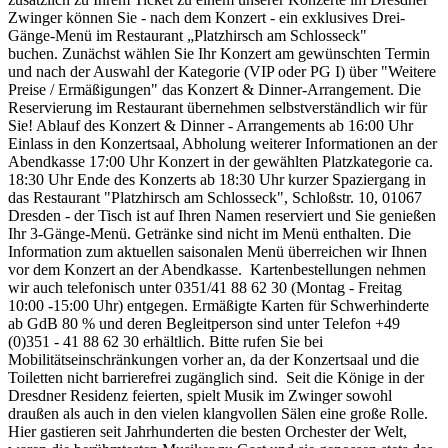
Zwinger können Sie - nach dem Konzert - ein exklusives Drei-
Gänge-Menü im Restaurant „Platzhirsch am Schlosseck"
buchen. Zunächst wählen Sie Ihr Konzert am gewünschten Termin
und nach der Auswahl der Kategorie (VIP oder PG I) über "Weitere
Preise / Ermäßigungen" das Konzert & Dinner-Arrangement. Die
Reservierung im Restaurant übernehmen selbstverständlich wir für
Sie! Ablauf des Konzert & Dinner - Arrangements ab 16:00 Uhr
Einlass in den Konzertsaal, Abholung weiterer Informationen an der
Abendkasse 17:00 Uhr Konzert in der gewählten Platzkategorie ca.
18:30 Uhr Ende des Konzerts ab 18:30 Uhr kurzer Spaziergang in
das Restaurant "Platzhirsch am Schlosseck", Schloßstr. 10, 01067
Dresden - der Tisch ist auf Ihren Namen reserviert und Sie genießen
Ihr 3-Gänge-Menü. Getränke sind nicht im Menü enthalten. Die
Information zum aktuellen saisonalen Menü überreichen wir Ihnen
vor dem Konzert an der Abendkasse. Kartenbestellungen nehmen
wir auch telefonisch unter 0351/41 88 62 30 (Montag - Freitag
10:00 -15:00 Uhr) entgegen. Ermäßigte Karten für Schwerhinderte
ab GdB 80 % und deren Begleitperson sind unter Telefon +49
(0)351 - 41 88 62 30 erhältlich. Bitte rufen Sie bei
Mobilitätseinschränkungen vorher an, da der Konzertsaal und die
Toiletten nicht barrierefrei zugänglich sind. Seit die Könige in der
Dresdner Residenz feierten, spielt Musik im Zwinger sowohl
draußen als auch in den vielen klangvollen Sälen eine große Rolle.
Hier gastieren seit Jahrhunderten die besten Orchester der Welt,