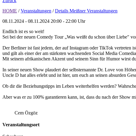
Zurück
HOME
/
Veranstaltungen
/
Details Meißner Veranstaltungen
08.11.2024 - 08.11.2024
20:00 - 22:00 Uhr
Endlich ist es so weit!
Sei bei der neuen Comedy Tour „Was weißt du schon über Liebe" von U
Der Berliner ist fast jedem, der auf Instagram oder TikTok vertreten is
und gilt als einer der am stärksten wachsenden Social Media Comedi
Mit seinem afrikanischen Akzent und seinem Sinn für Humor wirst du
In seiner neuen Show plaudert der selbsternannte Dr. Love von Höhe
Uncle D hat alles erlebt und ist hier, um euch an seinen absurden Ges
Ob dir die Beziehungstipps im Leben weiterhelfen werden? Wahrschei
Aber was er zu 100% garantieren kann, ist, dass du nach der Show m
Cem Özgöz
Veranstaltungsort