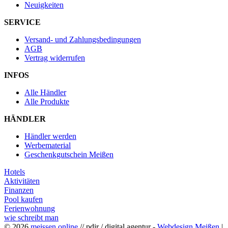
Neuigkeiten
SERVICE
Versand- und Zahlungsbedingungen
AGB
Vertrag widerrufen
INFOS
Alle Händler
Alle Produkte
HÄNDLER
Händler werden
Werbematerial
Geschenkgutschein Meißen
Hotels
Aktivitäten
Finanzen
Pool kaufen
Ferienwohnung
wie schreibt man
© 2026
meissen.online
// pdir / digital agentur -
Webdesign Meißen
|