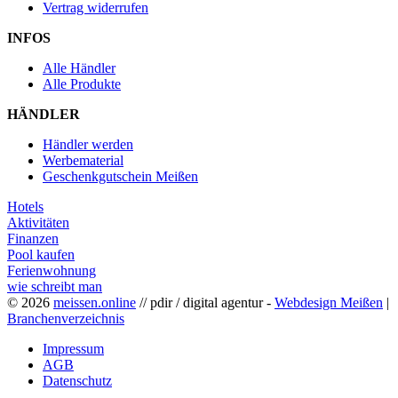
Vertrag widerrufen
INFOS
Alle Händler
Alle Produkte
HÄNDLER
Händler werden
Werbematerial
Geschenkgutschein Meißen
Hotels
Aktivitäten
Finanzen
Pool kaufen
Ferienwohnung
wie schreibt man
© 2026
meissen.online
// pdir / digital agentur -
Webdesign Meißen
|
Branchenverzeichnis
Impressum
AGB
Datenschutz