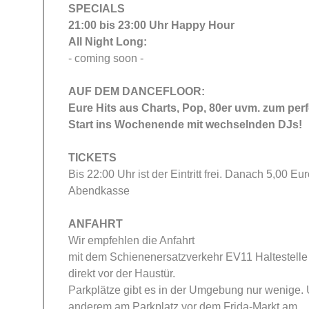
SPECIALS
21:00 bis 23:00 Uhr Happy Hour
All Night Long:
- coming soon -
AUF DEM DANCEFLOOR:
Eure Hits aus Charts, Pop, 80er uvm. zum per
Start ins Wochenende
mit
wechselnden DJs!
TICKETS
Bis 22:00 Uhr ist der Eintritt frei. Danach 5,00 Eu
Abendkasse
ANFAHRT
Wir empfehlen die Anfahrt
mit dem Schienenersatzverkehr EV11 Haltestelle P
direkt vor der Haustür.
Parkplätze gibt es in der Umgebung nur wenige. 
anderem am Parkplatz vor dem Frida-Markt am