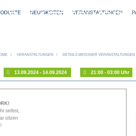
- DIE AFTERWORK
RODUKTE
NEUIGKEITEN
VERANSTALTUNGEN
P
OPENING
OME
/
VERANSTALTUNGEN
/
DETAILS MEISSNER VERANSTALTUNGEN
13.09.2024 - 14.09.2024
21:00 - 03:00 Uhr
ORK!
r selbst,
ar sitzen
h!