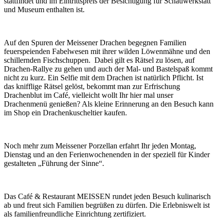
stattfindet und im Eintrittspreis der Besichtigung für Schauwerkstatt
und Museum enthalten ist.
Auf den Spuren der Meissener Drachen begegnen Familien
feuerspeienden Fabelwesen mit ihrer wilden Löwenmähne und den
schillernden Fischschuppen. Dabei gilt es Rätsel zu lösen, auf
Drachen-Rallye zu gehen und auch der Mal- und Bastelspaß kommt
nicht zu kurz. Ein Selfie mit dem Drachen ist natürlich Pflicht. Ist
das knifflige Rätsel gelöst, bekommt man zur Erfrischung
Drachenblut im Café, vielleicht wollt Ihr hier mal unser
Drachenmenü genießen? Als kleine Erinnerung an den Besuch kann
im Shop ein Drachenkuscheltier kaufen.
Noch mehr zum Meissener Porzellan erfahrt Ihr jeden Montag,
Dienstag und an den Ferienwochenenden in der speziell für Kinder
gestalteten „Führung der Sinne“.
Das Café & Restaurant MEISSEN rundet jeden Besuch kulinarisch
ab und freut sich Familien begrüßen zu dürfen. Die Erlebniswelt ist
als familienfreundliche Einrichtung zertifiziert.