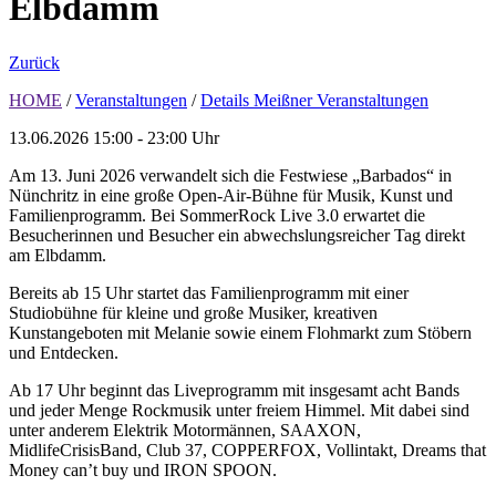
Elbdamm
Zurück
HOME
/
Veranstaltungen
/
Details Meißner Veranstaltungen
13.06.2026
15:00 - 23:00 Uhr
Am 13. Juni 2026 verwandelt sich die Festwiese „Barbados“ in
Nünchritz in eine große Open-Air-Bühne für Musik, Kunst und
Familienprogramm. Bei SommerRock Live 3.0 erwartet die
Besucherinnen und Besucher ein abwechslungsreicher Tag direkt
am Elbdamm.
Bereits ab 15 Uhr startet das Familienprogramm mit einer
Studiobühne für kleine und große Musiker, kreativen
Kunstangeboten mit Melanie sowie einem Flohmarkt zum Stöbern
und Entdecken.
Ab 17 Uhr beginnt das Liveprogramm mit insgesamt acht Bands
und jeder Menge Rockmusik unter freiem Himmel. Mit dabei sind
unter anderem Elektrik Motormännen, SAAXON,
MidlifeCrisisBand, Club 37, COPPERFOX, Vollintakt, Dreams that
Money can’t buy und IRON SPOON.