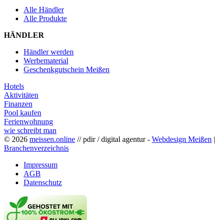
Alle Händler
Alle Produkte
HÄNDLER
Händler werden
Werbematerial
Geschenkgutschein Meißen
Hotels
Aktivitäten
Finanzen
Pool kaufen
Ferienwohnung
wie schreibt man
© 2026
meissen.online
// pdir / digital agentur -
Webdesign Meißen
|
Branchenverzeichnis
Impressum
AGB
Datenschutz