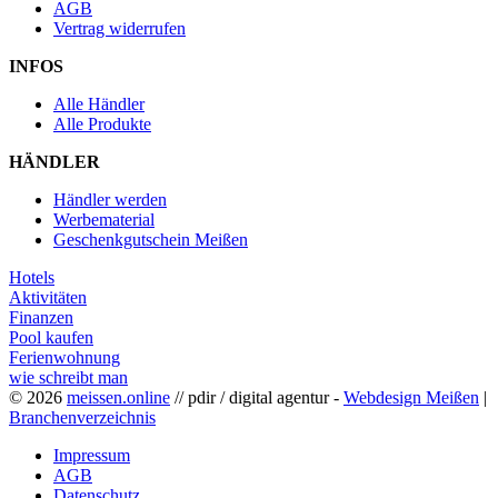
AGB
Vertrag widerrufen
INFOS
Alle Händler
Alle Produkte
HÄNDLER
Händler werden
Werbematerial
Geschenkgutschein Meißen
Hotels
Aktivitäten
Finanzen
Pool kaufen
Ferienwohnung
wie schreibt man
© 2026
meissen.online
// pdir / digital agentur -
Webdesign Meißen
|
Branchenverzeichnis
Impressum
AGB
Datenschutz