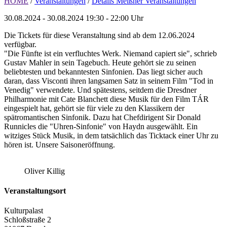
HOME
/
Veranstaltungen
/
Details Meißner Veranstaltungen
30.08.2024 - 30.08.2024
19:30 - 22:00 Uhr
Die Tickets für diese Veranstaltung sind ab dem 12.06.2024
verfügbar.
"Die Fünfte ist ein verfluchtes Werk. Niemand capiert sie", schrieb
Gustav Mahler in sein Tagebuch. Heute gehört sie zu seinen
beliebtesten und bekanntesten Sinfonien. Das liegt sicher auch
daran, dass Visconti ihren langsamen Satz in seinem Film "Tod in
Venedig" verwendete. Und spätestens, seitdem die Dresdner
Philharmonie mit Cate Blanchett diese Musik für den Film TÁR
eingespielt hat, gehört sie für viele zu den Klassikern der
spätromantischen Sinfonik. Dazu hat Chefdirigent Sir Donald
Runnicles die "Uhren-Sinfonie" von Haydn ausgewählt. Ein
witziges Stück Musik, in dem tatsächlich das Ticktack einer Uhr zu
hören ist. Unsere Saisoneröffnung.
Oliver Killig
Veranstaltungsort
Kulturpalast
Schloßstraße 2