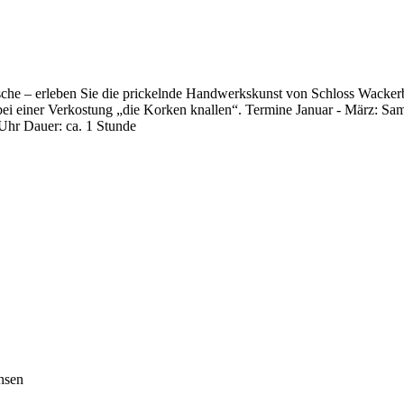
Flasche – erleben Sie die prickelnde Handwerkskunst von Schloss Wacke
e bei einer Verkostung „die Korken knallen“. Termine Januar - März: S
Uhr Dauer: ca. 1 Stunde
hsen