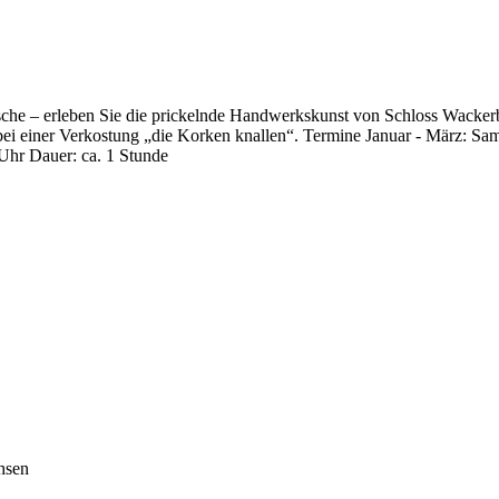
Flasche – erleben Sie die prickelnde Handwerkskunst von Schloss Wacke
e bei einer Verkostung „die Korken knallen“. Termine Januar - März: S
Uhr Dauer: ca. 1 Stunde
hsen