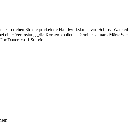
Flasche – erleben Sie die prickelnde Handwerkskunst von Schloss Wacke
e bei einer Verkostung „die Korken knallen“. Termine Januar - März: S
Uhr Dauer: ca. 1 Stunde
hsen