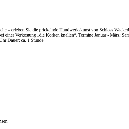
Flasche – erleben Sie die prickelnde Handwerkskunst von Schloss Wacke
e bei einer Verkostung „die Korken knallen“. Termine Januar - März: S
Uhr Dauer: ca. 1 Stunde
hsen