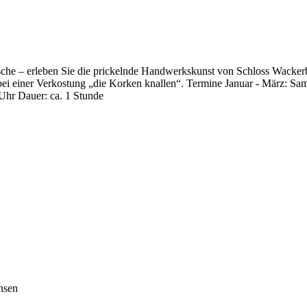
Flasche – erleben Sie die prickelnde Handwerkskunst von Schloss Wacke
e bei einer Verkostung „die Korken knallen“. Termine Januar - März: S
Uhr Dauer: ca. 1 Stunde
hsen