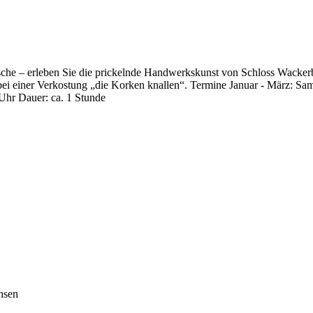
Flasche – erleben Sie die prickelnde Handwerkskunst von Schloss Wacke
e bei einer Verkostung „die Korken knallen“. Termine Januar - März: S
Uhr Dauer: ca. 1 Stunde
hsen