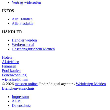
Vertrag widerrufen
INFOS
Alle Händler
Alle Produkte
HÄNDLER
Händler werden
Werbematerial
Geschenkgutschein Meißen
Hotels
Aktivitäten
Finanzen
Pool kaufen
Ferienwohnung
wie schreibt man
© 2026
meissen.online
// pdir / digital agentur -
Webdesign Meißen
|
Branchenverzeichnis
Impressum
AGB
Datenschutz