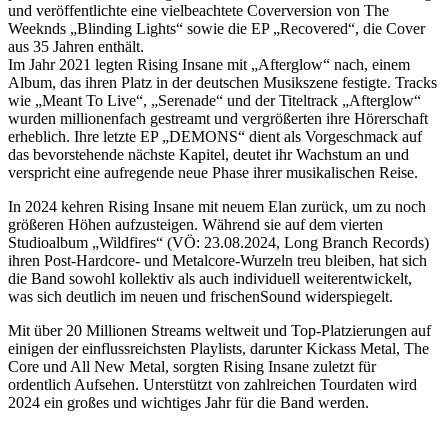
und veröffentlichte eine vielbeachtete Coverversion von The
Weeknds „Blinding Lights“ sowie die EP „Recovered“, die Cover
aus 35 Jahren enthält.
Im Jahr 2021 legten Rising Insane mit „Afterglow“ nach, einem
Album, das ihren Platz in der deutschen Musikszene festigte. Tracks
wie „Meant To Live“, „Serenade“ und der Titeltrack „Afterglow“
wurden millionenfach gestreamt und vergrößerten ihre Hörerschaft
erheblich. Ihre letzte EP „DEMONS“ dient als Vorgeschmack auf
das bevorstehende nächste Kapitel, deutet ihr Wachstum an und
verspricht eine aufregende neue Phase ihrer musikalischen Reise.
In 2024 kehren Rising Insane mit neuem Elan zurück, um zu noch
größeren Höhen aufzusteigen. Während sie auf dem vierten
Studioalbum „Wildfires“ (VÖ: 23.08.2024, Long Branch Records)
ihren Post-Hardcore- und Metalcore-Wurzeln treu bleiben, hat sich
die Band sowohl kollektiv als auch individuell weiterentwickelt,
was sich deutlich im neuen und frischenSound widerspiegelt.
Mit über 20 Millionen Streams weltweit und Top-Platzierungen auf
einigen der einflussreichsten Playlists, darunter Kickass Metal, The
Core und All New Metal, sorgten Rising Insane zuletzt für
ordentlich Aufsehen. Unterstützt von zahlreichen Tourdaten wird
2024 ein großes und wichtiges Jahr für die Band werden.