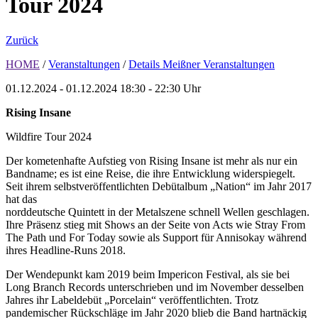
Tour 2024
Zurück
HOME
/
Veranstaltungen
/
Details Meißner Veranstaltungen
01.12.2024 - 01.12.2024
18:30 - 22:30 Uhr
Rising Insane
Wildfire Tour 2024
Der kometenhafte Aufstieg von Rising Insane ist mehr als nur ein
Bandname; es ist eine Reise, die ihre Entwicklung widerspiegelt.
Seit ihrem selbstveröffentlichten Debütalbum „Nation“ im Jahr 2017
hat das
norddeutsche Quintett in der Metalszene schnell Wellen geschlagen.
Ihre Präsenz stieg mit Shows an der Seite von Acts wie Stray From
The Path und For Today sowie als Support für Annisokay während
ihres Headline-Runs 2018.
Der Wendepunkt kam 2019 beim Impericon Festival, als sie bei
Long Branch Records unterschrieben und im November desselben
Jahres ihr Labeldebüt „Porcelain“ veröffentlichten. Trotz
pandemischer Rückschläge im Jahr 2020 blieb die Band hartnäckig