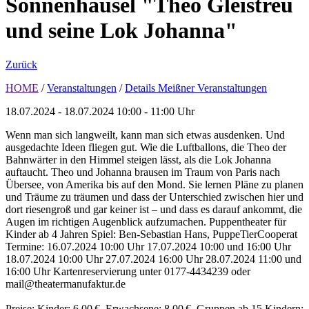
Sonnenhäusel "Theo Gleistreu
und seine Lok Johanna"
Zurück
HOME
/
Veranstaltungen
/
Details Meißner Veranstaltungen
18.07.2024 - 18.07.2024
10:00 - 11:00 Uhr
Wenn man sich langweilt, kann man sich etwas ausdenken. Und
ausgedachte Ideen fliegen gut. Wie die Luftballons, die Theo der
Bahnwärter in den Himmel steigen lässt, als die Lok Johanna
auftaucht. Theo und Johanna brausen im Traum von Paris nach
Übersee, von Amerika bis auf den Mond. Sie lernen Pläne zu planen
und Träume zu träumen und dass der Unterschied zwischen hier und
dort riesengroß und gar keiner ist – und dass es darauf ankommt, die
Augen im richtigen Augenblick aufzumachen. Puppentheater für
Kinder ab 4 Jahren Spiel: Ben-Sebastian Hans, PuppeTierCooperat
Termine: 16.07.2024 10:00 Uhr 17.07.2024 10:00 und 16:00 Uhr
18.07.2024 10:00 Uhr 27.07.2024 16:00 Uhr 28.07.2024 11:00 und
16:00 Uhr Kartenreservierung unter 0177-4434239 oder
mail@theatermanufaktur.de
Preise: Kinder: 6,00 €, Erwachsene: 8,00 €, Gruppen ab 15 Kindern: