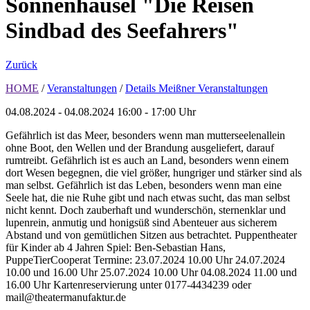
Sonnenhäusel "Die Reisen
Sindbad des Seefahrers"
Zurück
HOME
/
Veranstaltungen
/
Details Meißner Veranstaltungen
04.08.2024 - 04.08.2024
16:00 - 17:00 Uhr
Gefährlich ist das Meer, besonders wenn man mutterseelenallein
ohne Boot, den Wellen und der Brandung ausgeliefert, darauf
rumtreibt. Gefährlich ist es auch an Land, besonders wenn einem
dort Wesen begegnen, die viel größer, hungriger und stärker sind als
man selbst. Gefährlich ist das Leben, besonders wenn man eine
Seele hat, die nie Ruhe gibt und nach etwas sucht, das man selbst
nicht kennt. Doch zauberhaft und wunderschön, sternenklar und
lupenrein, anmutig und honigsüß sind Abenteuer aus sicherem
Abstand und von gemütlichen Sitzen aus betrachtet. Puppentheater
für Kinder ab 4 Jahren Spiel: Ben-Sebastian Hans,
PuppeTierCooperat Termine: 23.07.2024 10.00 Uhr 24.07.2024
10.00 und 16.00 Uhr 25.07.2024 10.00 Uhr 04.08.2024 11.00 und
16.00 Uhr Kartenreservierung unter 0177-4434239 oder
mail@theatermanufaktur.de