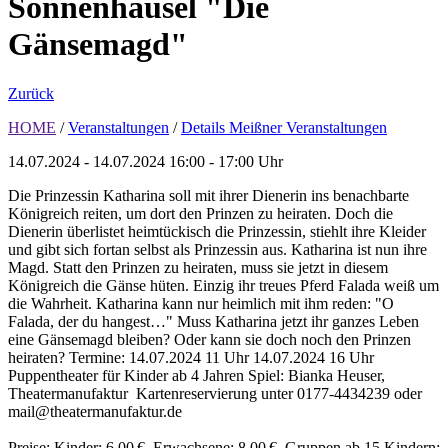
Sonnenhäusel "Die
Gänsemagd"
Zurück
HOME
/
Veranstaltungen
/
Details Meißner Veranstaltungen
14.07.2024 - 14.07.2024
16:00 - 17:00 Uhr
Die Prinzessin Katharina soll mit ihrer Dienerin ins benachbarte
Königreich reiten, um dort den Prinzen zu heiraten. Doch die
Dienerin überlistet heimtückisch die Prinzessin, stiehlt ihre Kleider
und gibt sich fortan selbst als Prinzessin aus. Katharina ist nun ihre
Magd. Statt den Prinzen zu heiraten, muss sie jetzt in diesem
Königreich die Gänse hüten. Einzig ihr treues Pferd Falada weiß um
die Wahrheit. Katharina kann nur heimlich mit ihm reden: "O
Falada, der du hangest…" Muss Katharina jetzt ihr ganzes Leben
eine Gänsemagd bleiben? Oder kann sie doch noch den Prinzen
heiraten? Termine: 14.07.2024 11 Uhr 14.07.2024 16 Uhr
Puppentheater für Kinder ab 4 Jahren Spiel: Bianka Heuser,
Theatermanufaktur Kartenreservierung unter 0177-4434239 oder
mail@theatermanufaktur.de
Preise: Kinder: 6,00 €, Erwachsene: 8,00 €, Gruppen ab 15 Kindern: