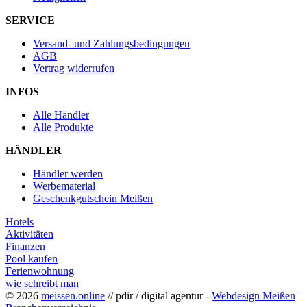
SERVICE
Versand- und Zahlungsbedingungen
AGB
Vertrag widerrufen
INFOS
Alle Händler
Alle Produkte
HÄNDLER
Händler werden
Werbematerial
Geschenkgutschein Meißen
Hotels
Aktivitäten
Finanzen
Pool kaufen
Ferienwohnung
wie schreibt man
© 2026
meissen.online
// pdir / digital agentur -
Webdesign Meißen
|