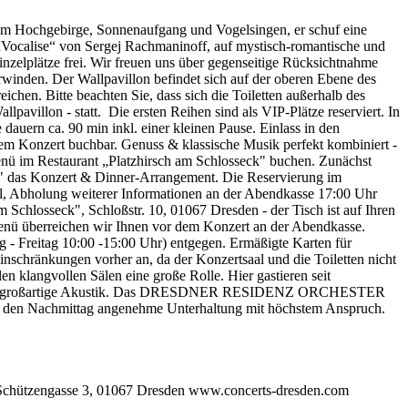
im Hochgebirge, Sonnenaufgang und Vogelsingen, er schuf eine
alise“ von Sergej Rachmaninoff, auf mystisch-romantische und
inzelplätze frei. Wir freuen uns über gegenseitige Rücksichtnahme
berwinden. Der Wallpavillon befindet sich auf der oberen Ebene des
ichen. Bitte beachten Sie, dass sich die Toiletten außerhalb des
pavillon - statt. Die ersten Reihen sind als VIP-Plätze reserviert. In
dauern ca. 90 min inkl. einer kleinen Pause. Einlass in den
dem Konzert buchbar. Genuss & klassische Musik perfekt kombiniert -
enü im Restaurant „Platzhirsch am Schlosseck" buchen. Zunächst
n" das Konzert & Dinner-Arrangement. Die Reservierung im
al, Abholung weiterer Informationen an der Abendkasse 17:00 Uhr
 Schlosseck", Schloßstr. 10, 01067 Dresden - der Tisch ist auf Ihren
Menü überreichen wir Ihnen vor dem Konzert an der Abendkasse.
 - Freitag 10:00 -15:00 Uhr) entgegen. Ermäßigte Karten für
inschränkungen vorher an, da der Konzertsaal und die Toiletten nicht
en klangvollen Sälen eine große Rolle. Hier gastieren seit
e und die großartige Akustik. Das DRESDNER RESIDENZ ORCHESTER
ür den Nachmittag angenehme Unterhaltung mit höchstem Anspruch.
ngasse 3, 01067 Dresden www.concerts-dresden.com