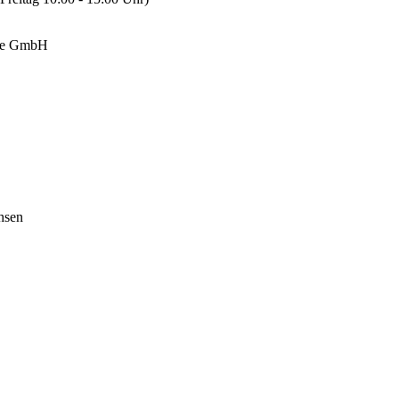
ige GmbH
hsen