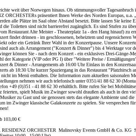
eichte weit über Norwegen hinaus. Ob stimmungsvoller Tagesanbruch 
CHESTERs präsentiert Ihnen Werke des Norden Europas, u.a. „Voc
den alle Plätze im Saal ohne Abstand besetzt. Bitte lassen Sie keine E
 die Toiletten sind nicht barrierefrei zugänglich. Es sind Stufen zu ü
m Restaurant Alte Meister - Theaterplatz 1a - den Hang hinauf) zu erre
zert findet drinnen - im geschlossenen, beheiztem und regensicheren Wall
Sekt oder ein Getränk Ihrer Wahl in der Konzertpause. Unsere Konzerte 
e sind auch als Arrangement ("Konzert & Dinner") bis 4 Werktage vor 
Zwinger können Sie - nach dem Konzert - ein exklusives Drei-Gänge-M
l der Kategorie (VIP oder PG I) über "Weitere Preise / Ermäßigunge
onzert & Dinner - Arrangements ab 16:00 Uhr Einlass in den Konzertsa
rts ab 18:30 Uhr kurzer Spaziergang in das Restaurant "Platzhirsch am
 nicht im Menü enthalten. Die Information zum aktuellen saisonalen 
ellungen nehmen wir auch telefonisch unter 0351/41 88 62 30 (Montag
n +49 (0)351 - 41 88 62 30 erhältlich. Bitte rufen Sie bei Mobilitätse
z feierten, spielt Musik im Zwinger sowohl draußen als auch in den viel
sten Musiker zu Gast und sie genossen stets das elegante Ambient
um im Zwinger klassische Galakonzerte zu spielen. Sie versprechen f
mmen!
ab 103,00 €
SIDENZ ORCHESTER Malinovsky Events GmbH & Co. KG Schütze
Freitag 10:00 - 15:00 Uhr)