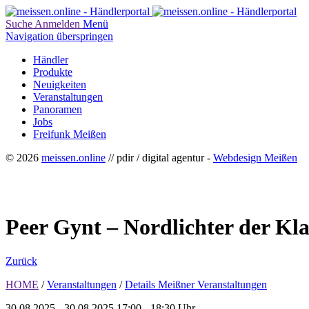
Suche
Anmelden
Menü
Navigation überspringen
Händler
Produkte
Neuigkeiten
Veranstaltungen
Panoramen
Jobs
Freifunk Meißen
© 2026
meissen.online
// pdir / digital agentur -
Webdesign Meißen
Peer Gynt – Nordlichter der Kl
Zurück
HOME
/
Veranstaltungen
/
Details Meißner Veranstaltungen
30.08.2025 - 30.08.2025
17:00 - 18:30 Uhr