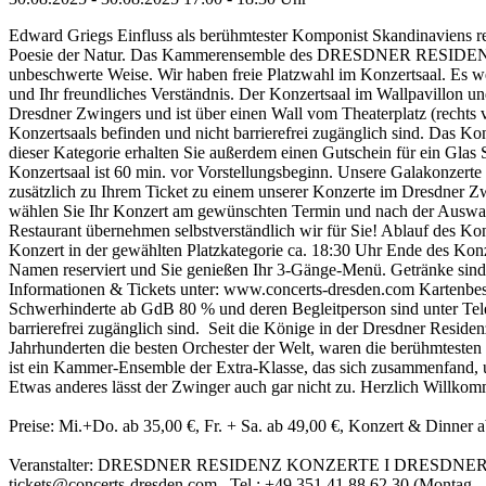
Edward Griegs Einfluss als berühmtester Komponist Skandinaviens r
Poesie der Natur. Das Kammerensemble des DRESDNER RESIDENZ OR
unbeschwerte Weise. Wir haben freie Platzwahl im Konzertsaal. Es wer
und Ihr freundliches Verständnis. Der Konzertsaal im Wallpavillon und
Dresdner Zwingers und ist über einen Wall vom Theaterplatz (rechts vo
Konzertsaals befinden und nicht barrierefrei zugänglich sind. Das Kon
dieser Kategorie erhalten Sie außerdem einen Gutschein für ein Glas 
Konzertsaal ist 60 min. vor Vorstellungsbeginn. Unsere Galakonzert
zusätzlich zu Ihrem Ticket zu einem unserer Konzerte im Dresdner 
wählen Sie Ihr Konzert am gewünschten Termin und nach der Auswah
Restaurant übernehmen selbstverständlich wir für Sie! Ablauf des K
Konzert in der gewählten Platzkategorie ca. 18:30 Uhr Ende des Konze
Namen reserviert und Sie genießen Ihr 3-Gänge-Menü. Getränke sind
Informationen & Tickets unter: www.concerts-dresden.com Kartenbest
Schwerhinderte ab GdB 80 % und deren Begleitperson sind unter Telefo
barrierefrei zugänglich sind. Seit die Könige in der Dresdner Residen
Jahrhunderten die besten Orchester der Welt, waren die berühmte
ist ein Kammer-Ensemble der Extra-Klasse, das sich zusammenfand, 
Etwas anderes lässt der Zwinger auch gar nicht zu. Herzlich Willko
Preise: Mi.+Do. ab 35,00 €, Fr. + Sa. ab 49,00 €, Konzert & Dinner 
Veranstalter: DRESDNER RESIDENZ KONZERTE I DRESDNER RE
tickets@concerts-dresden.com Tel.: +49 351 41 88 62 30 (Montag - 