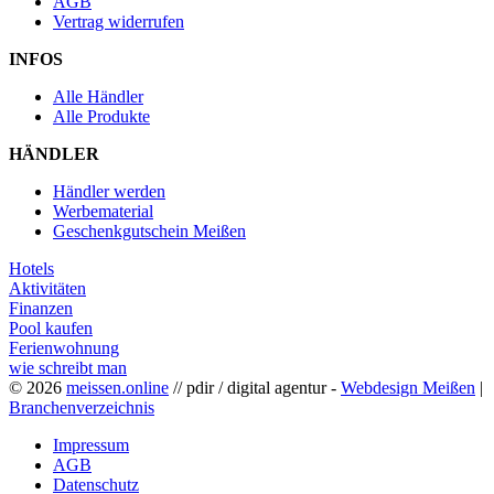
AGB
Vertrag widerrufen
INFOS
Alle Händler
Alle Produkte
HÄNDLER
Händler werden
Werbematerial
Geschenkgutschein Meißen
Hotels
Aktivitäten
Finanzen
Pool kaufen
Ferienwohnung
wie schreibt man
© 2026
meissen.online
// pdir / digital agentur -
Webdesign Meißen
|
Branchenverzeichnis
Impressum
AGB
Datenschutz