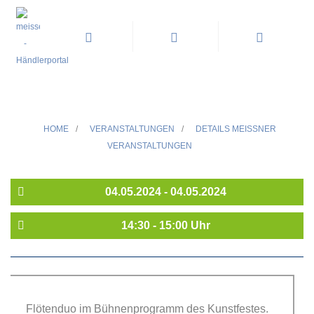
Musikalische Umrahmung -
Kunstfest Meißen-Cölln
HOME
/
VERANSTALTUNGEN
/
DETAILS MEISSNER V
ERANSTALTUNGEN
04.05.2024 - 04.05.2024
14:30 - 15:00 Uhr
Flötenduo im Bühnenprogramm des Kunstfestes.