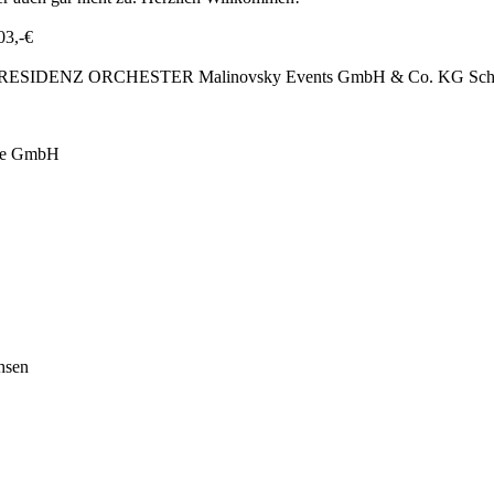
03,-€
ENZ ORCHESTER Malinovsky Events GmbH & Co. KG Schützengas
ige GmbH
hsen