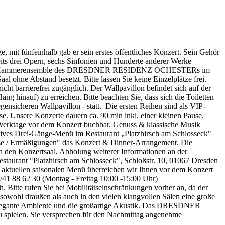
, mit fünfeinhalb gab er sein erstes öffentliches Konzert. Sein Gehör
eits drei Opern, sechs Sinfonien und Hunderte anderer Werke
n Sie das Kammerensemble des DRESDNER RESIDENZ OCHESTERs im
l ohne Abstand besetzt. Bitte lassen Sie keine Einzelplätze frei.
cht barrierefrei zugänglich. Der Wallpavillon befindet sich auf der
g hinauf) zu erreichen. Bitte beachten Sie, dass sich die Toiletten
gensicheren Wallpavillon - statt. Die ersten Reihen sind als VIP-
use. Unsere Konzerte dauern ca. 90 min inkl. einer kleinen Pause.
4 Werktage vor dem Konzert buchbar. Genuss & klassische Musik
usives Drei-Gänge-Menü im Restaurant „Platzhirsch am Schlosseck"
ise / Ermäßigungen" das Konzert & Dinner-Arrangement. Die
n den Konzertsaal, Abholung weiterer Informationen an der
staurant "Platzhirsch am Schlosseck", Schloßstr. 10, 01067 Dresden
m aktuellen saisonalen Menü überreichen wir Ihnen vor dem Konzert
/41 88 62 30 (Montag - Freitag 10:00 -15:00 Uhr)
 Bitte rufen Sie bei Mobilitätseinschränkungen vorher an, da der
r sowohl draußen als auch in den vielen klangvollen Sälen eine große
as elegante Ambiente und die großartige Akustik. Das DRESDNER
pielen. Sie versprechen für den Nachmittag angenehme