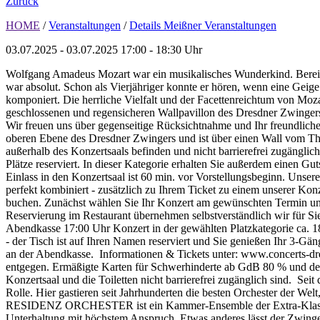
Zurück
HOME
/
Veranstaltungen
/
Details Meißner Veranstaltungen
03.07.2025 - 03.07.2025
17:00 - 18:30 Uhr
Wolfgang Amadeus Mozart war ein musikalisches Wunderkind. Bereits mit
war absolut. Schon als Vierjähriger konnte er hören, wenn eine Geig
komponiert. Die herrliche Vielfalt und der Facettenreichtum v
geschlossenen und regensicheren Wallpavillon des Dresdner Zwingers! 
Wir freuen uns über gegenseitige Rücksichtnahme und Ihr freundliches 
oberen Ebene des Dresdner Zwingers und ist über einen Wall vom Theat
außerhalb des Konzertsaals befinden und nicht barrierefrei zugänglich
Plätze reserviert. In dieser Kategorie erhalten Sie außerdem einen Gu
Einlass in den Konzertsaal ist 60 min. vor Vorstellungsbeginn. Uns
perfekt kombiniert - zusätzlich zu Ihrem Ticket zu einem unserer K
buchen. Zunächst wählen Sie Ihr Konzert am gewünschten Termin un
Reservierung im Restaurant übernehmen selbstverständlich wir für S
Abendkasse 17:00 Uhr Konzert in der gewählten Platzkategorie ca. 1
- der Tisch ist auf Ihren Namen reserviert und Sie genießen Ihr 3-G
an der Abendkasse. Informationen & Tickets unter: www.concerts-dr
entgegen. Ermäßigte Karten für Schwerhinderte ab GdB 80 % und deren
Konzertsaal und die Toiletten nicht barrierefrei zugänglich sind. Sei
Rolle. Hier gastieren seit Jahrhunderten die besten Orchester der W
RESIDENZ ORCHESTER ist ein Kammer-Ensemble der Extra-Klasse, d
Unterhaltung mit höchstem Anspruch. Etwas anderes lässt der Zwinge