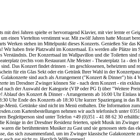
 drei Jahren spielte er hervorragend Klavier, mit vier lernte er Geige
e um einen Viertelton verstimmt war. Mit zwölf Jahren hatte Mozart ber
on Mozarts Werken stehen im Mittelpunkt dieses Konzerts. Genieße
Wir haben freie Platzwahl im Konzertsaal. Es werden alle Plätze im Saa
Verständnis. Der Konzertsaal im Wallpavillon und die Toiletten sind ni
erplatz (rechts vom Restaurant Alte Meister - Theaterplatz 1a - den Han
 sind. Das Konzert findet drinnen - im geschlossenen, beheiztem und re
tschein für ein Glas Sekt oder ein Getränk Ihrer Wahl in der Konzertpa
ere Galakonzerte sind auch als Arrangement ("Konzert & Dinner") bis 
onzerte im Dresdner Zwinger können Sie - nach dem Konzert - ein exkl
d nach der Auswahl der Kategorie (VIP oder PG I) über "Weitere Pre
ie! Ablauf des Konzert & Dinner - Arrangements ab 16:00 Uhr Einlass i
8:30 Uhr Ende des Konzerts ab 18:30 Uhr kurzer Spaziergang in das Re
änge-Menü. Getränke sind nicht im Menü enthalten. Die Information zu
esden.com Kartenbestellungen nehmen wir auch telefonisch unter 0351
 Begleitperson sind unter Telefon +49 (0)351 - 41 88 62 30 erhältlich.
t die Könige in der Dresdner Residenz feierten, spielt Musik im Zwinge
elt, waren die berühmtesten Musiker zu Gast und sie genossen stets d
as sich zusammenfand, um im Zwinger klassische Galakonzerte zu s
r auch gar nicht zu. Herzlich Willkommen!