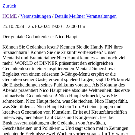
Zurück
HOME
/
Veranstaltungen
/
Details Meißner Veranstaltungen
25.10.2024 - 25.10.2024
19:00 - 23:00 Uhr
Der geniale Gedankenleser Nico Haupt
Können Sie Gedanken lesen? Kennen Sie die Handy PIN ihres
Sitznachbarn? Können Sie die Zukunft vorhersehen? Unser
Mentalist und Braintertainer Nico Haupt kann es – und noch viel
mehr! WORLD of DINNER präsentiert den erfolgreichen
Gedankenleser in einer inspirierenden Mental-Dinnershow:
Begleitet von einem erlesenen 3-Gänge-Menü erspürt er die
Gedanken seiner Gäste, erkennt spielend Lügen, sagt 100% korrekt
die Entscheidungen seines Publikums voraus... Als Krönung des
Abends präsentiert Nico Haupt eine absolute Weltneuheit: das erste
kulinarische Gedankenlesen! Nico Haupt schmeckt, was Sie
schmecken. Nico Haupt riecht, was Sie riechen. Nico Haupt fühlt,
was Sie fühlen… Nico Haupt ist ein Top-Act einer jungen und
kreativen Generation von Künstlern. Er ist auf Kreuzfahrtschiffen
unterwegs, mentalisiert auf Galas und Kongressen, liest bei
Businessveranstaltungen die Gedanken von Anwälten,
Geschäftsleuten und Politikern... Und sagt schon mal in Zeitungen
bedeutende Ereignisse zwei Wochen vorher voraus. Im TV war er