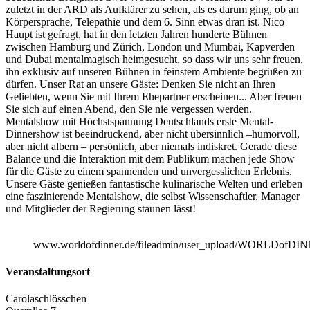
zuletzt in der ARD als Aufklärer zu sehen, als es darum ging, ob an
Körpersprache, Telepathie und dem 6. Sinn etwas dran ist. Nico
Haupt ist gefragt, hat in den letzten Jahren hunderte Bühnen
zwischen Hamburg und Zürich, London und Mumbai, Kapverden
und Dubai mentalmagisch heimgesucht, so dass wir uns sehr freuen,
ihn exklusiv auf unseren Bühnen in feinstem Ambiente begrüßen zu
dürfen. Unser Rat an unsere Gäste: Denken Sie nicht an Ihren
Geliebten, wenn Sie mit Ihrem Ehepartner erscheinen... Aber freuen
Sie sich auf einen Abend, den Sie nie vergessen werden.
Mentalshow mit Höchstspannung Deutschlands erste Mental-
Dinnershow ist beeindruckend, aber nicht übersinnlich –humorvoll,
aber nicht albern – persönlich, aber niemals indiskret. Gerade diese
Balance und die Interaktion mit dem Publikum machen jede Show
für die Gäste zu einem spannenden und unvergesslichen Erlebnis.
Unsere Gäste genießen fantastische kulinarische Welten und erleben
eine faszinierende Mentalshow, die selbst Wissenschaftler, Manager
und Mitglieder der Regierung staunen lässt!
www.worldofdinner.de/fileadmin/user_upload/WORLDofDIN
Veranstaltungsort
Carolaschlösschen