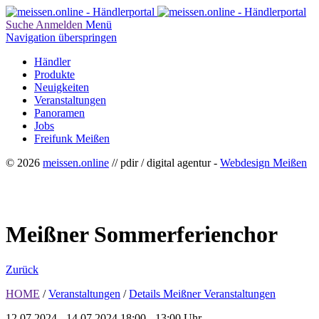
Suche
Anmelden
Menü
Navigation überspringen
Händler
Produkte
Neuigkeiten
Veranstaltungen
Panoramen
Jobs
Freifunk Meißen
© 2026
meissen.online
// pdir / digital agentur -
Webdesign Meißen
Meißner Sommerferienchor
Zurück
HOME
/
Veranstaltungen
/
Details Meißner Veranstaltungen
12.07.2024 - 14.07.2024
18:00 - 13:00 Uhr