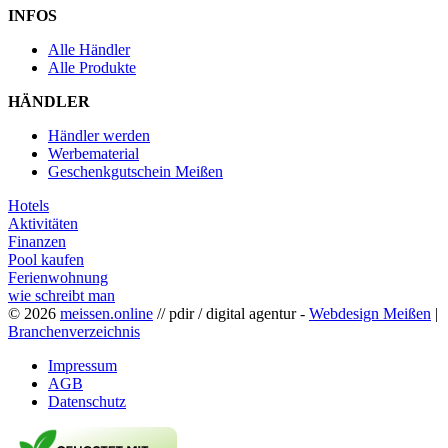
INFOS
Alle Händler
Alle Produkte
HÄNDLER
Händler werden
Werbematerial
Geschenkgutschein Meißen
Hotels
Aktivitäten
Finanzen
Pool kaufen
Ferienwohnung
wie schreibt man
© 2026
meissen.online
// pdir / digital agentur -
Webdesign Meißen
|
Branchenverzeichnis
Impressum
AGB
Datenschutz