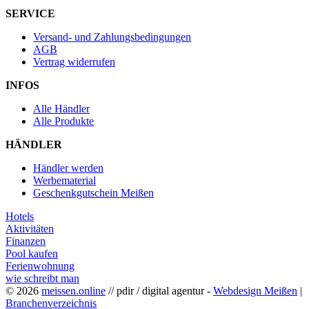
SERVICE
Versand- und Zahlungsbedingungen
AGB
Vertrag widerrufen
INFOS
Alle Händler
Alle Produkte
HÄNDLER
Händler werden
Werbematerial
Geschenkgutschein Meißen
Hotels
Aktivitäten
Finanzen
Pool kaufen
Ferienwohnung
wie schreibt man
© 2026
meissen.online
// pdir / digital agentur -
Webdesign Meißen
|
Branchenverzeichnis