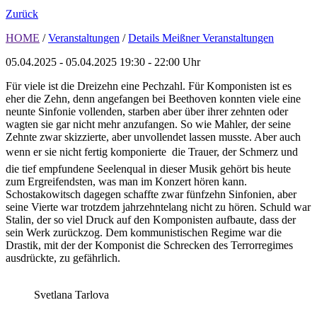
Zurück
HOME
/
Veranstaltungen
/
Details Meißner Veranstaltungen
05.04.2025 - 05.04.2025
19:30 - 22:00 Uhr
Für viele ist die Dreizehn eine Pechzahl. Für Komponisten ist es
eher die Zehn, denn angefangen bei Beethoven konnten viele eine
neunte Sinfonie vollenden, starben aber über ihrer zehnten oder
wagten sie gar nicht mehr anzufangen. So wie Mahler, der seine
Zehnte zwar skizzierte, aber unvollendet lassen musste. Aber auch
wenn er sie nicht fertig komponierte  die Trauer, der Schmerz und
die tief empfundene Seelenqual in dieser Musik gehört bis heute
zum Ergreifendsten, was man im Konzert hören kann.
Schostakowitsch dagegen schaffte zwar fünfzehn Sinfonien, aber
seine Vierte war trotzdem jahrzehntelang nicht zu hören. Schuld war
Stalin, der so viel Druck auf den Komponisten aufbaute, dass der
sein Werk zurückzog. Dem kommunistischen Regime war die
Drastik, mit der der Komponist die Schrecken des Terrorregimes
ausdrückte, zu gefährlich.
Svetlana Tarlova