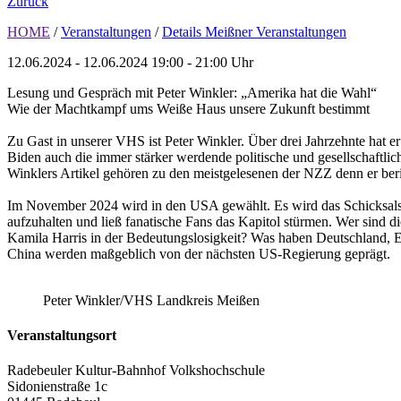
Zurück
HOME
/
Veranstaltungen
/
Details Meißner Veranstaltungen
12.06.2024 - 12.06.2024
19:00 - 21:00 Uhr
Lesung und Gespräch mit Peter Winkler: „Amerika hat die Wahl“
Wie der Machtkampf ums Weiße Haus unsere Zukunft bestimmt
Zu Gast in unserer VHS ist Peter Winkler. Über drei Jahrzehnte hat 
Biden auch die immer stärker werdende politische und gesellschaftlich
Winklers Artikel gehören zu den meistgelesenen der NZZ denn er beri
Im November 2024 wird in den USA gewählt. Es wird das Schicksalsj
aufzuhalten und ließ fanatische Fans das Kapitol stürmen. Wer sind
Kamila Harris in der Bedeutungslosigkeit? Was haben Deutschland, E
China werden maßgeblich von der nächsten US-Regierung geprägt.
Peter Winkler/VHS Landkreis Meißen
Veranstaltungsort
Radebeuler Kultur-Bahnhof Volkshochschule
Sidonienstraße 1c