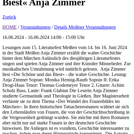
Biest« Anja Zimmer
Zurück
HOME
/
Veranstaltungen
/
Details Meißner Veranstaltungen
16.06.2024 - 16.06.2024
14:00 - 15:00 Uhr
Lesungen zum 15. Literaturfest Meißen vom 14. bis 16. Juni 2024
in der Stadt Meißen Anja Zimmer erzählt die wahre Geschichte
hinter dem Märchen Anlässlich des diesjährigen Literaturfestes
singen und spielen Anja Zimmer und ihre Künstler Minnelieder. Zur
musikalischen Umrahmung wird natürlich gelesen. Anja Zimmer
liest »Die Schöne und das Biest« - die wahre Geschichte. Lesung:
Anja Zimmer Sopran: Monika Hennig-Rauth Sopran II: Erika
Drogi-Haas Tenor: Thomas Godemeyer Tenor 2, Gitarre: Achim
Scholz Bass, Laute: Frank Glabian Die Leserin Anja Zimmer
studierte Germanistik und Theologie in Gießen. Ihre Magisterarbeit
verfasste sie zu dem Thema »Der Wandel des Frauenbildes im
Märchen«. In ihren historischen Tatsachenromanen widmet sie sich
den Lebensläufen von Frauen, die von der Geschichtsschreibung in
die Vergessenheit gedrängt wurden. Sie möchte mit ihren Romanen
aber nicht nur auf starke Frauen in der deutschen Geschichte
hinweisen. Ihr Anliegen ist es vorallem, Geschichte interessanter zu
machen, indem man deren Hintergründe kennenlernt. Die Autorin