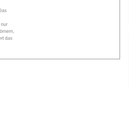
 Das
 nur
örnern,
rt das