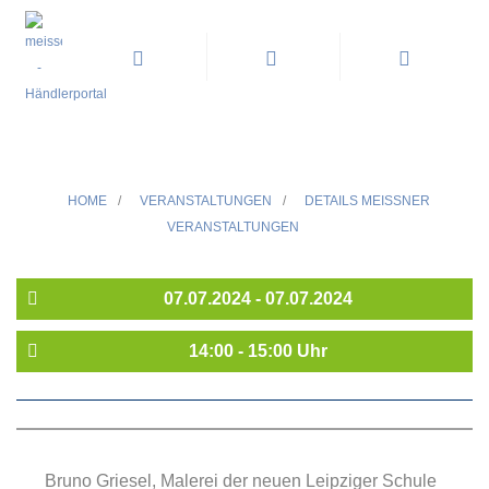
Künstlerführung "Bruno Griesel
im Dialog"
HOME
/
VERANSTALTUNGEN
/
DETAILS MEISSNER V
ERANSTALTUNGEN
07.07.2024 - 07.07.2024
14:00 - 15:00 Uhr
Bruno Griesel, Malerei der neuen Leipziger Schule