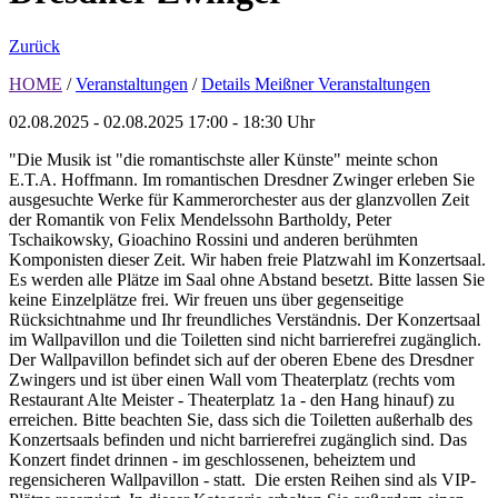
Zurück
HOME
/
Veranstaltungen
/
Details Meißner Veranstaltungen
02.08.2025 - 02.08.2025
17:00 - 18:30 Uhr
"Die Musik ist "die romantischste aller Künste" meinte schon
E.T.A. Hoffmann. Im romantischen Dresdner Zwinger erleben Sie
ausgesuchte Werke für Kammerorchester aus der glanzvollen Zeit
der Romantik von Felix Mendelssohn Bartholdy, Peter
Tschaikowsky, Gioachino Rossini und anderen berühmten
Komponisten dieser Zeit. Wir haben freie Platzwahl im Konzertsaal.
Es werden alle Plätze im Saal ohne Abstand besetzt. Bitte lassen Sie
keine Einzelplätze frei. Wir freuen uns über gegenseitige
Rücksichtnahme und Ihr freundliches Verständnis. Der Konzertsaal
im Wallpavillon und die Toiletten sind nicht barrierefrei zugänglich.
Der Wallpavillon befindet sich auf der oberen Ebene des Dresdner
Zwingers und ist über einen Wall vom Theaterplatz (rechts vom
Restaurant Alte Meister - Theaterplatz 1a - den Hang hinauf) zu
erreichen. Bitte beachten Sie, dass sich die Toiletten außerhalb des
Konzertsaals befinden und nicht barrierefrei zugänglich sind. Das
Konzert findet drinnen - im geschlossenen, beheiztem und
regensicheren Wallpavillon - statt. Die ersten Reihen sind als VIP-