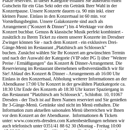
Plätze reserviert. In dieser Kategorie erhalten Sie außerdem einen
Gutschein für ein Glas Sekt oder ein Getränk Ihrer Wahl in der
Konzertpause. Unsere Konzerte dauern ca. 90 min inkl. einer
kleinen Pause. Einlass in den Konzertsaal ist 60 min. vor
Vorstellungsbeginn. Unsere Galakonzerte sind auch als
Arrangement ("Konzert & Dinner") bis 4 Werktage vor dem
Konzert buchbar. Genuss & klassische Musik perfekt kombiniert -
zusätzlich zu Ihrem Ticket zu einem unserer Konzerte im Dresdner
Zwinger können Sie - nach dem Konzert - ein exklusives Drei-
Gänge-Menü im Restaurant „Platzhirsch am Schlosseck"
buchen. Zunächst wählen Sie Ihr Konzert am gewünschten Termin
und nach der Auswahl der Kategorie (VIP oder PG I) über "Weitere
Preise / Ermäßigungen" das Konzert & Dinner-Arrangement. Die
Reservierung im Restaurant übernehmen selbstverständlich wir für
Sie! Ablauf des Konzert & Dinner - Arrangements ab 16:00 Uhr
Einlass in den Konzertsaal, Abholung weiterer Informationen an der
Abendkasse 17:00 Uhr Konzert in der gewählten Platzkategorie ca.
18:30 Uhr Ende des Konzerts ab 18:30 Uhr kurzer Spaziergang in
das Restaurant "Platzhirsch am Schlosseck", Schloßstr. 10, 01067
Dresden - der Tisch ist auf Ihren Namen reserviert und Sie genießen
Ihr 3-Gänge-Menü. Getränke sind nicht im Menü enthalten. Die
Information zum aktuellen saisonalen Menü überreichen wir Ihnen
vor dem Konzert an der Abendkasse. Informationen & Tickets
unter: www.concerts-dresden.com Kartenbestellungen nehmen wir
auch telefonisch unter 0351/41 88 62 30 (Montag - Freitag 10:00