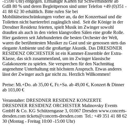
-15:00 Uhr) entgegen. Ermäßigte Karten für Schwerhinderte ab
GdB 80 % und deren Begleitperson sind unter Telefon +49 (0)351 -
41 88 62 30 erhältlich. Bitte rufen Sie bei
Mobilitätseinschränkungen vorher an, da der Konzertsaal und die
Toiletten nicht barrierefrei zugänglich sind. Seit die Könige in der
Dresdner Residenz feierten, spielt Musik im Zwinger sowohl
draußen als auch in den vielen klangvollen Sälen eine große Rolle.
Hier gastieren seit Jahrhunderten die besten Orchester der Welt,
waren die berühmtesten Musiker zu Gast und sie genossen stets das
elegante Ambiente und die großartige Akustik. Das DRESDNER
RESIDENZ ORCHESTER ist ein Kammer-Ensemble der Extra-
Klasse, das sich zusammenfand, um im Zwinger klassische
Galakonzerte zu spielen. Sie versprechen für den Nachmittag
angenehme Unterhaltung mit höchstem Anspruch. Etwas anderes
lässt der Zwinger auch gar nicht zu. Herzlich Willkommen!
Preise: Mi.+Do. ab 35,00 €, Fr.+Sa. ab 49,00 €, Konzert & Dinner
ab 103,00 €
Veranstalter: DRESDNER RESIDENZ KONZERTE
DRESDNER RESIDENZ ORCHESTER Malinovsky Events
GmbH & Co. KG Schützengasse 3, 01067 Dresden www.concerts-
dresden.com tickets@concerts-dresden.com Tel.: +49 351 41 88 62
30 (Montag - Freitag 10:00 -15:00 Uhr)