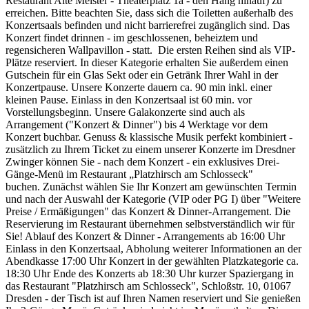
Restaurant Alte Meister - Theaterplatz 1a - den Hang hinauf) zu
erreichen. Bitte beachten Sie, dass sich die Toiletten außerhalb des
Konzertsaals befinden und nicht barrierefrei zugänglich sind. Das
Konzert findet drinnen - im geschlossenen, beheiztem und
regensicheren Wallpavillon - statt. Die ersten Reihen sind als VIP-
Plätze reserviert. In dieser Kategorie erhalten Sie außerdem einen
Gutschein für ein Glas Sekt oder ein Getränk Ihrer Wahl in der
Konzertpause. Unsere Konzerte dauern ca. 90 min inkl. einer
kleinen Pause. Einlass in den Konzertsaal ist 60 min. vor
Vorstellungsbeginn. Unsere Galakonzerte sind auch als
Arrangement ("Konzert & Dinner") bis 4 Werktage vor dem
Konzert buchbar. Genuss & klassische Musik perfekt kombiniert -
zusätzlich zu Ihrem Ticket zu einem unserer Konzerte im Dresdner
Zwinger können Sie - nach dem Konzert - ein exklusives Drei-
Gänge-Menü im Restaurant „Platzhirsch am Schlosseck"
buchen. Zunächst wählen Sie Ihr Konzert am gewünschten Termin
und nach der Auswahl der Kategorie (VIP oder PG I) über "Weitere
Preise / Ermäßigungen" das Konzert & Dinner-Arrangement. Die
Reservierung im Restaurant übernehmen selbstverständlich wir für
Sie! Ablauf des Konzert & Dinner - Arrangements ab 16:00 Uhr
Einlass in den Konzertsaal, Abholung weiterer Informationen an der
Abendkasse 17:00 Uhr Konzert in der gewählten Platzkategorie ca.
18:30 Uhr Ende des Konzerts ab 18:30 Uhr kurzer Spaziergang in
das Restaurant "Platzhirsch am Schlosseck", Schloßstr. 10, 01067
Dresden - der Tisch ist auf Ihren Namen reserviert und Sie genießen