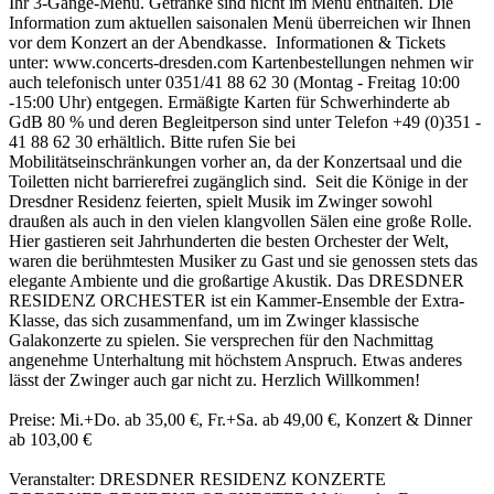
Ihr 3-Gänge-Menü. Getränke sind nicht im Menü enthalten. Die
Information zum aktuellen saisonalen Menü überreichen wir Ihnen
vor dem Konzert an der Abendkasse. Informationen & Tickets
unter: www.concerts-dresden.com Kartenbestellungen nehmen wir
auch telefonisch unter 0351/41 88 62 30 (Montag - Freitag 10:00
-15:00 Uhr) entgegen. Ermäßigte Karten für Schwerhinderte ab
GdB 80 % und deren Begleitperson sind unter Telefon +49 (0)351 -
41 88 62 30 erhältlich. Bitte rufen Sie bei
Mobilitätseinschränkungen vorher an, da der Konzertsaal und die
Toiletten nicht barrierefrei zugänglich sind. Seit die Könige in der
Dresdner Residenz feierten, spielt Musik im Zwinger sowohl
draußen als auch in den vielen klangvollen Sälen eine große Rolle.
Hier gastieren seit Jahrhunderten die besten Orchester der Welt,
waren die berühmtesten Musiker zu Gast und sie genossen stets das
elegante Ambiente und die großartige Akustik. Das DRESDNER
RESIDENZ ORCHESTER ist ein Kammer-Ensemble der Extra-
Klasse, das sich zusammenfand, um im Zwinger klassische
Galakonzerte zu spielen. Sie versprechen für den Nachmittag
angenehme Unterhaltung mit höchstem Anspruch. Etwas anderes
lässt der Zwinger auch gar nicht zu. Herzlich Willkommen!
Preise: Mi.+Do. ab 35,00 €, Fr.+Sa. ab 49,00 €, Konzert & Dinner
ab 103,00 €
Veranstalter: DRESDNER RESIDENZ KONZERTE