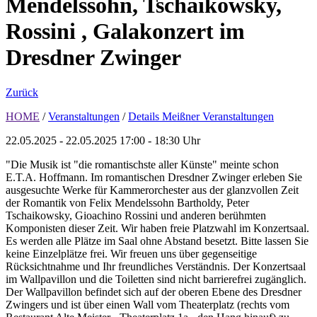
Mendelssohn, Tschaikowsky,
Rossini , Galakonzert im
Dresdner Zwinger
Zurück
HOME
/
Veranstaltungen
/
Details Meißner Veranstaltungen
22.05.2025 - 22.05.2025
17:00 - 18:30 Uhr
"Die Musik ist "die romantischste aller Künste" meinte schon
E.T.A. Hoffmann. Im romantischen Dresdner Zwinger erleben Sie
ausgesuchte Werke für Kammerorchester aus der glanzvollen Zeit
der Romantik von Felix Mendelssohn Bartholdy, Peter
Tschaikowsky, Gioachino Rossini und anderen berühmten
Komponisten dieser Zeit. Wir haben freie Platzwahl im Konzertsaal.
Es werden alle Plätze im Saal ohne Abstand besetzt. Bitte lassen Sie
keine Einzelplätze frei. Wir freuen uns über gegenseitige
Rücksichtnahme und Ihr freundliches Verständnis. Der Konzertsaal
im Wallpavillon und die Toiletten sind nicht barrierefrei zugänglich.
Der Wallpavillon befindet sich auf der oberen Ebene des Dresdner
Zwingers und ist über einen Wall vom Theaterplatz (rechts vom