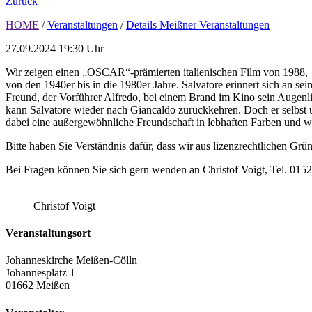
Zurück
HOME
/
Veranstaltungen
/
Details Meißner Veranstaltungen
27.09.2024
19:30 Uhr
Wir zeigen einen „OSCAR“-prämierten italienischen Film von 1988,
von den 1940er bis in die 1980er Jahre. Salvatore erinnert sich an s
Freund, der Vorführer Alfredo, bei einem Brand im Kino sein Augenl
kann Salvatore wieder nach Giancaldo zurückkehren. Doch er selbst un
dabei eine außergewöhnliche Freundschaft in lebhaften Farben und 
Bitte haben Sie Verständnis dafür, dass wir aus lizenzrechtlichen Grün
Bei Fragen können Sie sich gern wenden an Christof Voigt, Tel. 015
Christof Voigt
Veranstaltungsort
Johanneskirche Meißen-Cölln
Johannesplatz 1
01662 Meißen