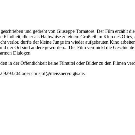
geschrieben und gedreht von Giuseppe Tornatore. Der Film erzählt die
eine Kindheit, die er als Halbwaise zu einem Großteil im Kino des Orte
icht verlor, durfte der kleine Junge im wieder aufgebauten Kino arbe
d der Ort sind andere geworden... Der Film verquickt die Geschichte de
warmen Dialogen.
den in der Öffentlichkeit keine Filmtitel oder Bilder zu den Filmen verö
22 9293204 oder christof@meissnervoigts.de.