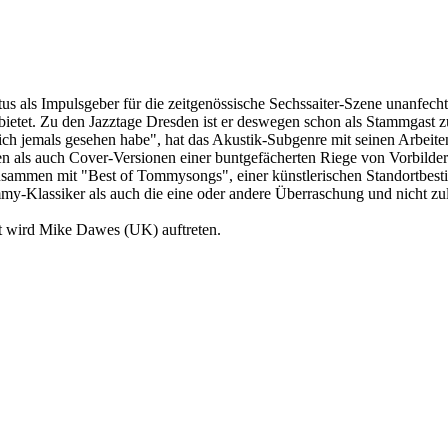
 als Impulsgeber für die zeitgenössische Sechssaiter-Szene unanfecht
 bietet. Zu den Jazztage Dresden ist er deswegen schon als Stammgast 
 ich jemals gesehen habe", hat das Akustik-Subgenre mit seinen Arbeite
en als auch Cover-Versionen einer buntgefächerten Riege von Vorbilder
sammen mit "Best of Tommysongs", einer künstlerischen Standortbest
-Klassiker als auch die eine oder andere Überraschung und nicht zule
t wird Mike Dawes (UK) auftreten.