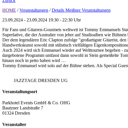
Zurück
HOME
/
Veranstaltungen
/
Details Meißner Veranstaltungen
23.09.2024 - 23.09.2024
19:30 - 22:30 Uhr
Für Fans und Gitarren-Gourmets weltweit ist Tommy Emmanuels Status
Superlative, die der Australier von jeher auf Studioalben wie Bühnen
Der dem legendären Eric Clapton zufolge "großartigste Gitarrist, den
Handwerkskunst sowohl mit stilistisch vielfältigen Eigenkomposition
Auch 2024 wird sich Emmanuel wieder auf Welttournee begeben - zu
dargebotene Programm umfasst dann sowohl in Stein gemeißelte Tommy
hinaus noch in petto haben wird …
Tommy Emmanuel wird solo auf der Bühne stehen. Als Special Gues
JAZZTAGE DRESDEN UG
Veranstaltungsort
Parkhotel Events GmbH & Co. OHG
Bautzner Landstraße 7
01324 Dresden
Veranstalter