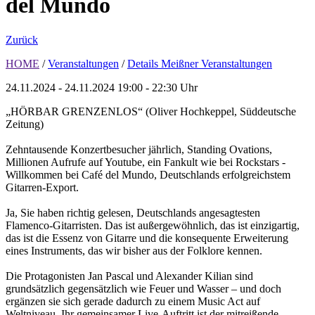
del Mundo
Zurück
HOME
/
Veranstaltungen
/
Details Meißner Veranstaltungen
24.11.2024 - 24.11.2024
19:00 - 22:30 Uhr
„HÖRBAR GRENZENLOS“ (Oliver Hochkeppel, Süddeutsche
Zeitung)
Zehntausende Konzertbesucher jährlich, Standing Ovations,
Millionen Aufrufe auf Youtube, ein Fankult wie bei Rockstars -
Willkommen bei Café del Mundo, Deutschlands erfolgreichstem
Gitarren-Export.
Ja, Sie haben richtig gelesen, Deutschlands angesagtesten
Flamenco-Gitarristen. Das ist außergewöhnlich, das ist einzigartig,
das ist die Essenz von Gitarre und die konsequente Erweiterung
eines Instruments, das wir bisher aus der Folklore kennen.
Die Protagonisten Jan Pascal und Alexander Kilian sind
grundsätzlich gegensätzlich wie Feuer und Wasser – und doch
ergänzen sie sich gerade dadurch zu einem Music Act auf
Weltniveau. Ihr gemeinsamer Live-Auftritt ist der mitreißende