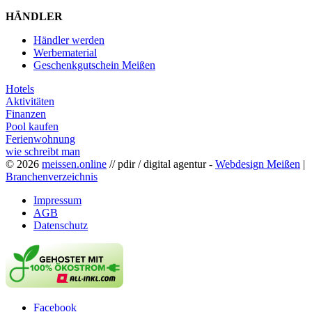
HÄNDLER
Händler werden
Werbematerial
Geschenkgutschein Meißen
Hotels
Aktivitäten
Finanzen
Pool kaufen
Ferienwohnung
wie schreibt man
© 2026
meissen.online
// pdir / digital agentur -
Webdesign Meißen
|
Branchenverzeichnis
Impressum
AGB
Datenschutz
Facebook