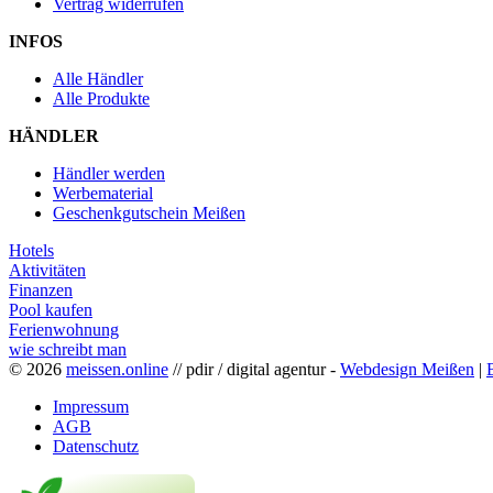
Vertrag widerrufen
INFOS
Alle Händler
Alle Produkte
HÄNDLER
Händler werden
Werbematerial
Geschenkgutschein Meißen
Hotels
Aktivitäten
Finanzen
Pool kaufen
Ferienwohnung
wie schreibt man
© 2026
meissen.online
// pdir / digital agentur -
Webdesign Meißen
|
Impressum
AGB
Datenschutz