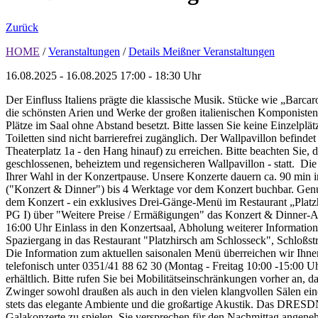
Zurück
HOME
/
Veranstaltungen
/
Details Meißner Veranstaltungen
16.08.2025 - 16.08.2025
17:00 - 18:30 Uhr
Der Einfluss Italiens prägte die klassische Musik. Stücke wie „Ba
die schönsten Arien und Werke der großen italienischen Komponisten:
Plätze im Saal ohne Abstand besetzt. Bitte lassen Sie keine Einzelplä
Toiletten sind nicht barrierefrei zugänglich. Der Wallpavillon befind
Theaterplatz 1a - den Hang hinauf) zu erreichen. Bitte beachten Sie, d
geschlossenen, beheiztem und regensicheren Wallpavillon - statt. Die 
Ihrer Wahl in der Konzertpause. Unsere Konzerte dauern ca. 90 min in
("Konzert & Dinner") bis 4 Werktage vor dem Konzert buchbar. Genus
dem Konzert - ein exklusives Drei-Gänge-Menü im Restaurant „Plat
PG I) über "Weitere Preise / Ermäßigungen" das Konzert & Dinner-Ar
16:00 Uhr Einlass in den Konzertsaal, Abholung weiterer Informatio
Spaziergang in das Restaurant "Platzhirsch am Schlosseck", Schloßst
Die Information zum aktuellen saisonalen Menü überreichen wir Ihn
telefonisch unter 0351/41 88 62 30 (Montag - Freitag 10:00 -15:00 
erhältlich. Bitte rufen Sie bei Mobilitätseinschränkungen vorher an, d
Zwinger sowohl draußen als auch in den vielen klangvollen Sälen eine
stets das elegante Ambiente und die großartige Akustik. Das D
Galakonzerte zu spielen. Sie versprechen für den Nachmittag angene