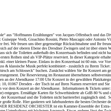
rcarole“ aus "Hoffmanns Erzählungen" von Jacques Offenbach und das 
 Guiseppe Verdi, Gioachino Rossini, Pietro Mascagni oder Antonio Viv
tze frei. Wir freuen uns über gegenseitige Rücksichtnahme und Ihr freu
et sich auf der oberen Ebene des Dresdner Zwingers und ist über einen 
ass sich die Toiletten außerhalb des Konzertsaals befinden und nicht ba
ersten Reihen sind als VIP-Plätze reserviert. In dieser Kategorie erhal
kl. einer kleinen Pause. Einlass in den Konzertsaal ist 60 min. vor V
s & klassische Musik perfekt kombiniert - zusätzlich zu Ihrem Ticke
zhirsch am Schlosseck" buchen. Zunächst wählen Sie Ihr Konzert am g
rangement. Die Reservierung im Restaurant übernehmen selbstverständ
nen an der Abendkasse 17:00 Uhr Konzert in der gewählten Platzkatego
r. 10, 01067 Dresden - der Tisch ist auf Ihren Namen reserviert und S
en vor dem Konzert an der Abendkasse. Informationen & Tickets unte
Uhr) entgegen. Ermäßigte Karten für Schwerhinderte ab GdB 80 % und d
a der Konzertsaal und die Toiletten nicht barrierefrei zugänglich sind. 
 große Rolle. Hier gastieren seit Jahrhunderten die besten Orchester 
RESDNER RESIDENZ ORCHESTER ist ein Kammer-Ensemble der Extra-Kl
hme Unterhaltung mit höchstem Anspruch. Etwas anderes lässt der Zwi