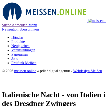
Suche
Anmelden
Menü
Navigation überspringen
Händler
Produkte
Neuigkeiten
Veranstaltungen
Panoramen
Jobs
Freifunk Meißen
© 2026
meissen.online
// pdir / digital agentur -
Webdesign Meißen
Italienische Nacht - von Italien
des Dresdner Zwingers