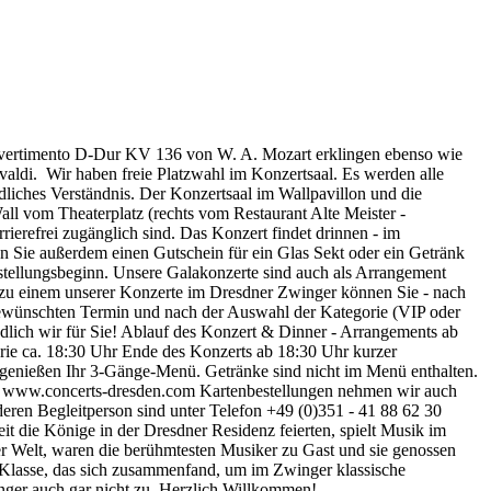
Divertimento D-Dur KV 136 von W. A. Mozart erklingen ebenso wie
aldi. Wir haben freie Platzwahl im Konzertsaal. Es werden alle
ndliches Verständnis. Der Konzertsaal im Wallpavillon und die
Wall vom Theaterplatz (rechts vom Restaurant Alte Meister -
rrierefrei zugänglich sind. Das Konzert findet drinnen - im
ten Sie außerdem einen Gutschein für ein Glas Sekt oder ein Getränk
orstellungsbeginn. Unsere Galakonzerte sind auch als Arrangement
t zu einem unserer Konzerte im Dresdner Zwinger können Sie - nach
ewünschten Termin und nach der Auswahl der Kategorie (VIP oder
lich wir für Sie! Ablauf des Konzert & Dinner - Arrangements ab
rie ca. 18:30 Uhr Ende des Konzerts ab 18:30 Uhr kurzer
ie genießen Ihr 3-Gänge-Menü. Getränke sind nicht im Menü enthalten.
r: www.concerts-dresden.com Kartenbestellungen nehmen wir auch
eren Begleitperson sind unter Telefon +49 (0)351 - 41 88 62 30
Seit die Könige in der Dresdner Residenz feierten, spielt Musik im
der Welt, waren die berühmtesten Musiker zu Gast und sie genossen
asse, das sich zusammenfand, um im Zwinger klassische
nger auch gar nicht zu. Herzlich Willkommen!