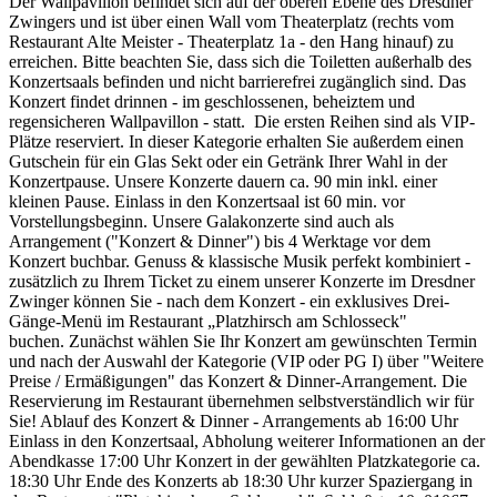
Der Wallpavillon befindet sich auf der oberen Ebene des Dresdner
Zwingers und ist über einen Wall vom Theaterplatz (rechts vom
Restaurant Alte Meister - Theaterplatz 1a - den Hang hinauf) zu
erreichen. Bitte beachten Sie, dass sich die Toiletten außerhalb des
Konzertsaals befinden und nicht barrierefrei zugänglich sind. Das
Konzert findet drinnen - im geschlossenen, beheiztem und
regensicheren Wallpavillon - statt. Die ersten Reihen sind als VIP-
Plätze reserviert. In dieser Kategorie erhalten Sie außerdem einen
Gutschein für ein Glas Sekt oder ein Getränk Ihrer Wahl in der
Konzertpause. Unsere Konzerte dauern ca. 90 min inkl. einer
kleinen Pause. Einlass in den Konzertsaal ist 60 min. vor
Vorstellungsbeginn. Unsere Galakonzerte sind auch als
Arrangement ("Konzert & Dinner") bis 4 Werktage vor dem
Konzert buchbar. Genuss & klassische Musik perfekt kombiniert -
zusätzlich zu Ihrem Ticket zu einem unserer Konzerte im Dresdner
Zwinger können Sie - nach dem Konzert - ein exklusives Drei-
Gänge-Menü im Restaurant „Platzhirsch am Schlosseck"
buchen. Zunächst wählen Sie Ihr Konzert am gewünschten Termin
und nach der Auswahl der Kategorie (VIP oder PG I) über "Weitere
Preise / Ermäßigungen" das Konzert & Dinner-Arrangement. Die
Reservierung im Restaurant übernehmen selbstverständlich wir für
Sie! Ablauf des Konzert & Dinner - Arrangements ab 16:00 Uhr
Einlass in den Konzertsaal, Abholung weiterer Informationen an der
Abendkasse 17:00 Uhr Konzert in der gewählten Platzkategorie ca.
18:30 Uhr Ende des Konzerts ab 18:30 Uhr kurzer Spaziergang in