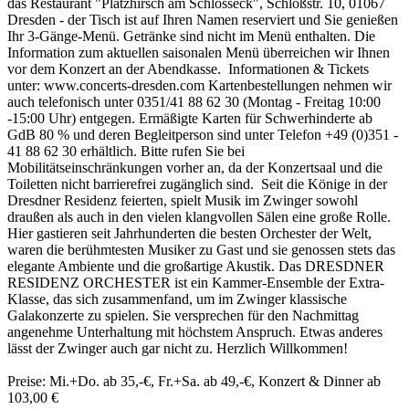
das Restaurant "Platzhirsch am Schlosseck", Schloßstr. 10, 01067
Dresden - der Tisch ist auf Ihren Namen reserviert und Sie genießen
Ihr 3-Gänge-Menü. Getränke sind nicht im Menü enthalten. Die
Information zum aktuellen saisonalen Menü überreichen wir Ihnen
vor dem Konzert an der Abendkasse. Informationen & Tickets
unter: www.concerts-dresden.com Kartenbestellungen nehmen wir
auch telefonisch unter 0351/41 88 62 30 (Montag - Freitag 10:00
-15:00 Uhr) entgegen. Ermäßigte Karten für Schwerhinderte ab
GdB 80 % und deren Begleitperson sind unter Telefon +49 (0)351 -
41 88 62 30 erhältlich. Bitte rufen Sie bei
Mobilitätseinschränkungen vorher an, da der Konzertsaal und die
Toiletten nicht barrierefrei zugänglich sind. Seit die Könige in der
Dresdner Residenz feierten, spielt Musik im Zwinger sowohl
draußen als auch in den vielen klangvollen Sälen eine große Rolle.
Hier gastieren seit Jahrhunderten die besten Orchester der Welt,
waren die berühmtesten Musiker zu Gast und sie genossen stets das
elegante Ambiente und die großartige Akustik. Das DRESDNER
RESIDENZ ORCHESTER ist ein Kammer-Ensemble der Extra-
Klasse, das sich zusammenfand, um im Zwinger klassische
Galakonzerte zu spielen. Sie versprechen für den Nachmittag
angenehme Unterhaltung mit höchstem Anspruch. Etwas anderes
lässt der Zwinger auch gar nicht zu. Herzlich Willkommen!
Preise: Mi.+Do. ab 35,-€, Fr.+Sa. ab 49,-€, Konzert & Dinner ab
103,00 €