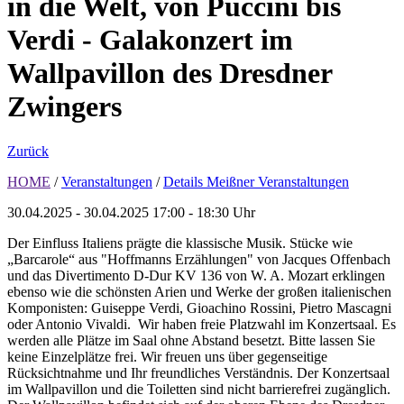
in die Welt, von Puccini bis
Verdi - Galakonzert im
Wallpavillon des Dresdner
Zwingers
Zurück
HOME
/
Veranstaltungen
/
Details Meißner Veranstaltungen
30.04.2025 - 30.04.2025
17:00 - 18:30 Uhr
Der Einfluss Italiens prägte die klassische Musik. Stücke wie
„Barcarole“ aus "Hoffmanns Erzählungen" von Jacques Offenbach
und das Divertimento D-Dur KV 136 von W. A. Mozart erklingen
ebenso wie die schönsten Arien und Werke der großen italienischen
Komponisten: Guiseppe Verdi, Gioachino Rossini, Pietro Mascagni
oder Antonio Vivaldi. Wir haben freie Platzwahl im Konzertsaal. Es
werden alle Plätze im Saal ohne Abstand besetzt. Bitte lassen Sie
keine Einzelplätze frei. Wir freuen uns über gegenseitige
Rücksichtnahme und Ihr freundliches Verständnis. Der Konzertsaal
im Wallpavillon und die Toiletten sind nicht barrierefrei zugänglich.