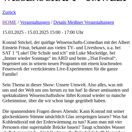
Zurück
HOME
/
Veranstaltungen
/
Details Meißner Veranstaltungen
15.03.2025 - 15.03.2025
15:00 - 17:00 Uhr
Konrad Stöckel, der quirlige Wissenschafts-Comedian mit der Albert
Einstein Frisur, bekannt aus vielen TV- und Liveshows, u.a. bei
SAT 1 “Luke! Die Schule und ich" mit Luke Mockridge, bei
„Immer wieder Sonntags“ im ARD und beim „3Sat Festival“,
begeistert uns in seinem neuen Programm mit einem krachenden
Feuerwerk der verrücktesten Live-Experimenten für die ganze
Familie!
Sein Thema in dieser Show: Unsere Umwelt. Also alles, was mit
uns und der Welt um uns herum zu tun hat! In dieser amüsanten und
spektakulären Wissenschaftsshow lüftet Konrad wieder so manche
Geheimnisse, über die wir schon lange gegrübelt haben.
Die spannendsten Fragen dieses Abends: Kann Konrad mit seiner
glockenklaren Stimme tatsächlich Glas zerspringen lassen? Was hat
Kohlendioxid mit der Erderwärmung zu tun? Kann man mit vier
Personen eine superstabile Brücke bauen? Taugt schnödes Wasser