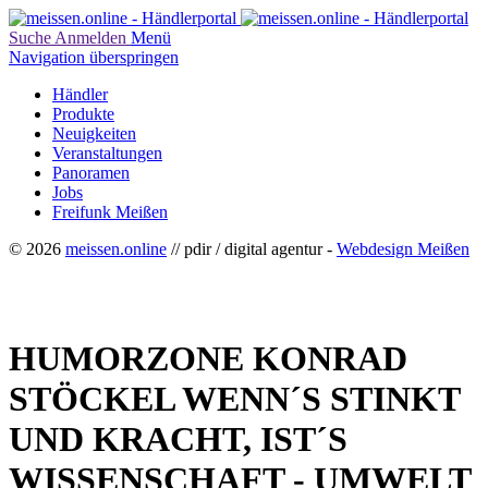
Suche
Anmelden
Menü
Navigation überspringen
Händler
Produkte
Neuigkeiten
Veranstaltungen
Panoramen
Jobs
Freifunk Meißen
© 2026
meissen.online
// pdir / digital agentur -
Webdesign Meißen
HUMORZONE KONRAD
STÖCKEL WENN´S STINKT
UND KRACHT, IST´S
WISSENSCHAFT - UMWELT